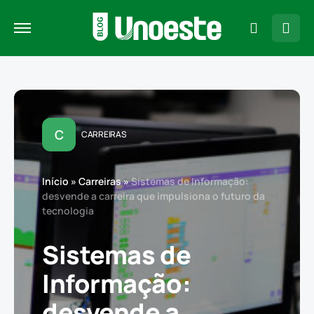
C
CARREIRAS
Início
»
Carreiras
»
Sistemas de Informação:
desvende a carreira que impulsiona o futuro da
tecnologia
Sistemas de
Informação:
desvende a