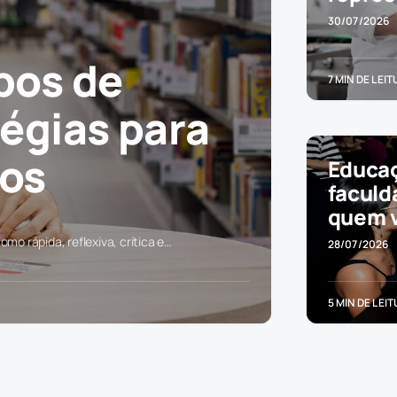
30/07/2026
ipos de
7 MIN DE LEI
tégias para
dos
Educaç
faculd
quem v
omo rápida, reflexiva, crítica e…
28/07/2026
5 MIN DE LEI