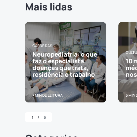
Mais lidas
CARREIRAS
CULT
Neuropediatria: o que
e
faz o especialista,
10 
doenças que trata,
méd
residência e trabalho
nos
7 MIN DE LEITURA
5 MIN
1
6