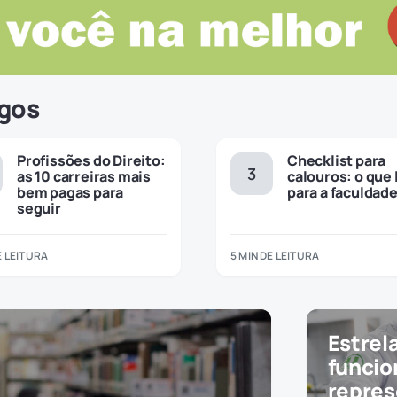
igos
Profissões do Direito:
Checklist para
as 10 carreiras mais
calouros: o que 
bem pagas para
para a faculdad
seguir
E LEITURA
5 MIN DE LEITURA
Estrel
funcio
repres