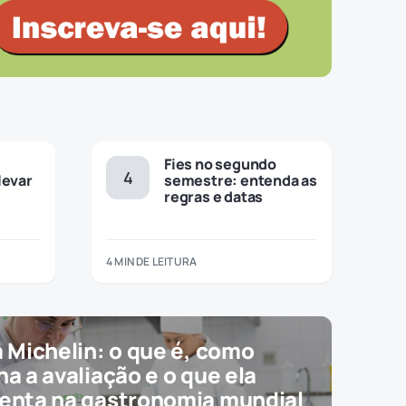
Fies no segundo
levar
semestre: entenda as
e
regras e datas
4 MIN DE LEITURA
a Michelin: o que é, como
na a avaliação e o que ela
enta na gastronomia mundial