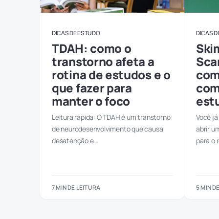
DICAS DE ESTUDO
DICAS D
TDAH: como o
Ski
transtorno afeta a
Sca
rotina de estudos e o
com
que fazer para
com
manter o foco
est
Leitura rápida: O TDAH é um transtorno
Você já
de neurodesenvolvimento que causa
abrir u
desatenção e…
para o 
7 MIN DE LEITURA
5 MIN D