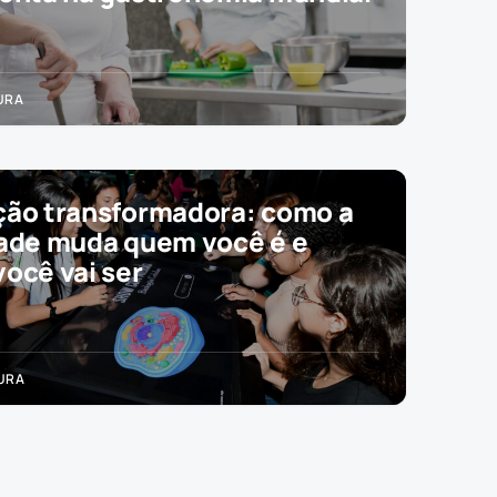
TURA
ão transformadora: como a
ade muda quem você é e
ocê vai ser
TURA