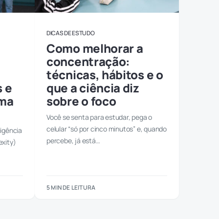
DICAS DE ESTUDO
Como melhorar a
concentração:
técnicas, hábitos e o
s e
que a ciência diz
rma
sobre o foco
Você se senta para estudar, pega o
celular “só por cinco minutos” e, quando
ligência
percebe, já está…
exity)
5 MIN DE LEITURA