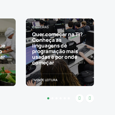
CARREIRAS
Quer começar na TI?
Conheça as
que
linguagens de
o
programação mais
ar
usadas e por onde
começar
7 MIN DE LEITURA