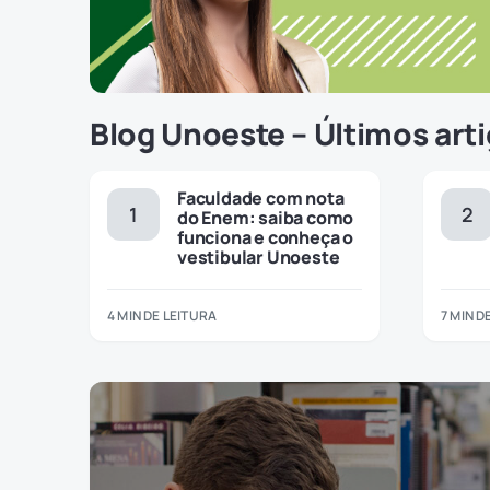
Blog Unoeste – Últimos art
Faculdade com nota
do Enem: saiba como
funciona e conheça o
vestibular Unoeste
4 MIN DE LEITURA
7 MIN D