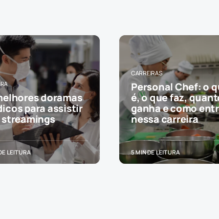
CARREIRAS
URA
Personal Chef: o 
melhores doramas
é, o que faz, quant
icos para assistir
ganha e como entr
 streamings
nessa carreira
 DE LEITURA
5 MIN DE LEITURA