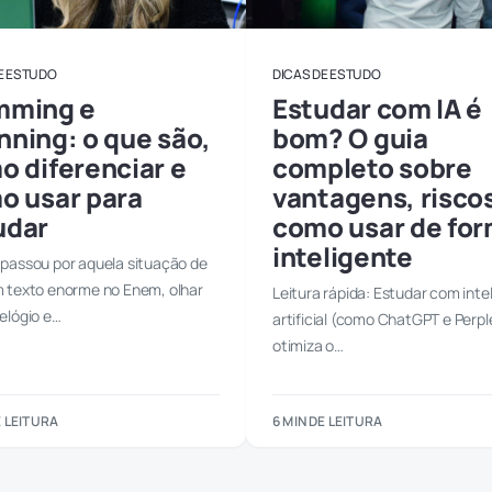
E ESTUDO
DICAS DE ESTUDO
mming e
Estudar com IA é
nning: o que são,
bom? O guia
o diferenciar e
completo sobre
o usar para
vantagens, risco
udar
como usar de fo
inteligente
 passou por aquela situação de
m texto enorme no Enem, olhar
Leitura rápida: Estudar com inte
relógio e…
artificial (como ChatGPT e Perpl
otimiza o…
E LEITURA
6 MIN DE LEITURA