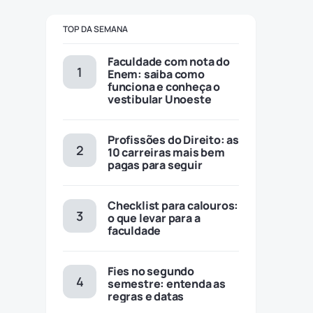
TOP DA SEMANA
Faculdade com nota do
Enem: saiba como
funciona e conheça o
vestibular Unoeste
Profissões do Direito: as
10 carreiras mais bem
pagas para seguir
Checklist para calouros:
o que levar para a
faculdade
Fies no segundo
semestre: entenda as
regras e datas