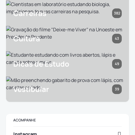
Carreiras
382
Cultura
43
Dicas de Estudo
49
Vestibular
39
ACOMPANHE
Instagram