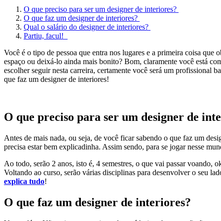
O que preciso para ser um designer de interiores?
O que faz um designer de interiores?
Qual o salário do designer de interiores?
Partiu, facul!
Você é o tipo de pessoa que entra nos lugares e a primeira coisa qu
espaço ou deixá-lo ainda mais bonito? Bom, claramente você está com 
escolher seguir nesta carreira, certamente você será um profissional b
que faz um designer de interiores!
O que preciso para ser um designer de inte
Antes de mais nada, ou seja, de você ficar sabendo o que faz um designe
precisa estar bem explicadinha. Assim sendo, para se jogar nesse mu
Ao todo, serão 2 anos, isto é, 4 semestres, o que vai passar voando, o
Voltando ao curso, serão várias disciplinas para desenvolver o seu la
explica tudo
!
O que faz um designer de interiores?