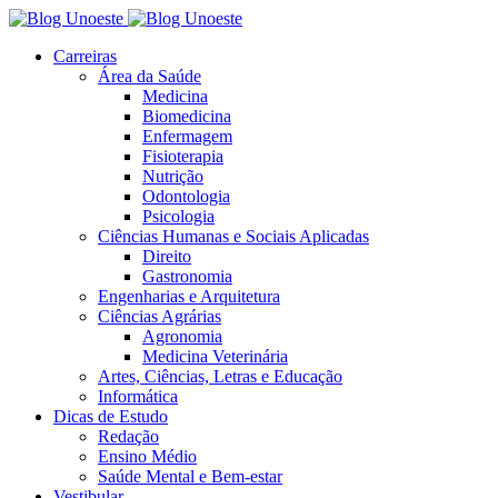
Carreiras
Área da Saúde
Medicina
Biomedicina
Enfermagem
Fisioterapia
Nutrição
Odontologia
Psicologia
Ciências Humanas e Sociais Aplicadas
Direito
Gastronomia
Engenharias e Arquitetura
Ciências Agrárias
Agronomia
Medicina Veterinária
Artes, Ciências, Letras e Educação
Informática
Dicas de Estudo
Redação
Ensino Médio
Saúde Mental e Bem-estar
Vestibular