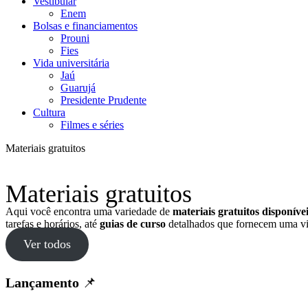
Vestibular
Enem
Bolsas e financiamentos
Prouni
Fies
Vida universitária
Jaú
Guarujá
Presidente Prudente
Cultura
Filmes e séries
Materiais gratuitos
Materiais gratuitos
Aqui você encontra uma variedade de
materiais gratuitos disponív
tarefas e horários, até
guias de curso
detalhados que fornecem uma vi
Ver todos
Lançamento
📌