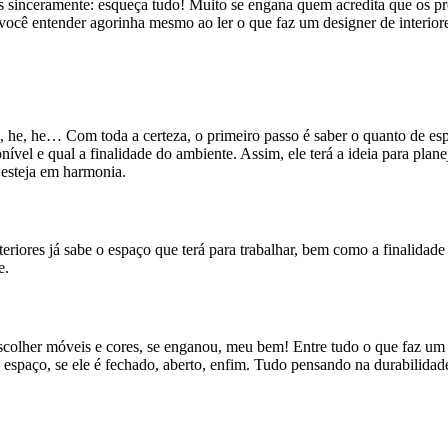
 sinceramente: esqueça tudo! Muito se engana quem acredita que os pro
e você entender agorinha mesmo ao ler o que faz um designer de interio
, he, he… Com toda a certeza, o primeiro passo é saber o quanto de esp
onível e qual a finalidade do ambiente. Assim, ele terá a ideia para plan
o esteja em harmonia.
riores já sabe o espaço que terá para trabalhar, bem como a finalidade
te.
colher móveis e cores, se enganou, meu bem! Entre tudo o que faz um de
o espaço, se ele é fechado, aberto, enfim. Tudo pensando na durabilidad