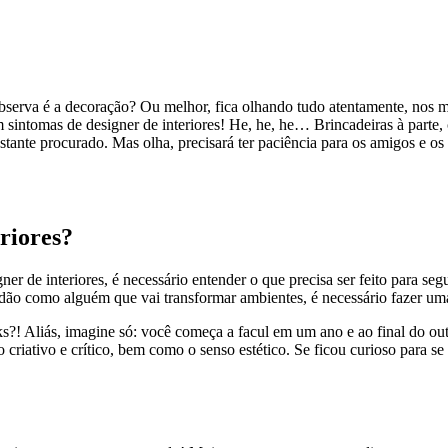
e observa é a decoração? Ou melhor, fica olhando tudo atentamente, no
sintomas de designer de interiores! He, he, he… Brincadeiras à parte, 
astante procurado. Mas olha, precisará ter paciência para os amigos e os 
riores?
r de interiores, é necessário entender o que precisa ser feito para segu
ndão como alguém que vai transformar ambientes, é necessário fazer u
ks?! Aliás, imagine só: você começa a facul em um ano e ao final do out
do criativo e crítico, bem como o senso estético. Se ficou curioso para 