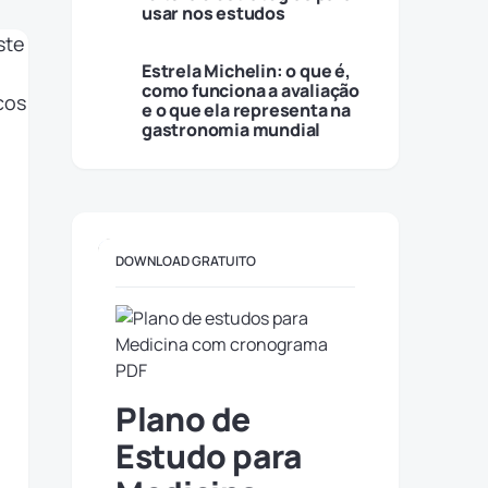
usar nos estudos
Estrela Michelin: o que é,
como funciona a avaliação
e o que ela representa na
gastronomia mundial
DOWNLOAD GRATUITO
Plano de
Estudo para