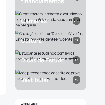
financiamentos
Carreiras
382
Cultura
43
Dicas de Estudo
49
Vestibular
39
ACOMPANHE