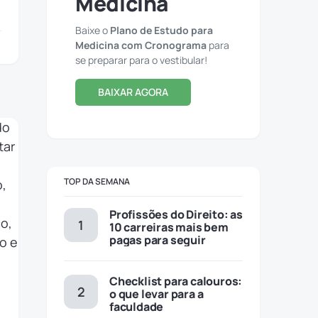
Medicina
Baixe o
Plano de Estudo para
Medicina com Cronograma
para
se preparar para o vestibular!
BAIXAR AGORA
TOP DA SEMANA
Profissões do Direito: as
10 carreiras mais bem
pagas para seguir
Checklist para calouros:
o que levar para a
faculdade