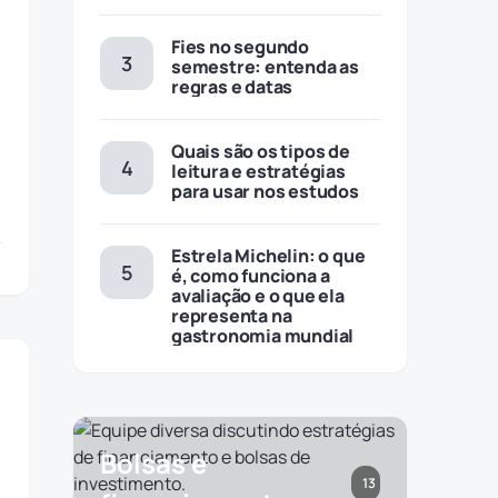
Fies no segundo
semestre: entenda as
regras e datas
s
Quais são os tipos de
leitura e estratégias
para usar nos estudos
Estrela Michelin: o que
é, como funciona a
avaliação e o que ela
representa na
gastronomia mundial
Bolsas e
13