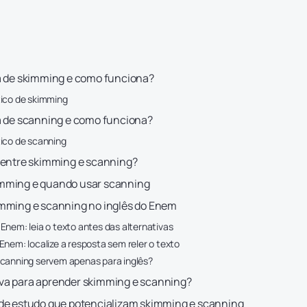
a de skimming e como funciona?
ico de skimming
a de scanning e como funciona?
ico de scanning
 entre skimming e scanning?
mming e quando usar scanning
imming e scanning no inglês do Enem
Enem: leia o texto antes das alternativas
Enem: localize a resposta sem reler o texto
canning servem apenas para inglês?
va para aprender skimming e scanning?
de estudo que potencializam skimming e scanning