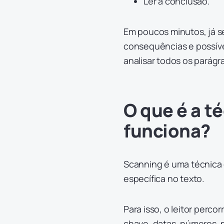
Ler a conclusão.
Em poucos minutos, já s
consequências e possíve
analisar todos os parágr
O que é a t
funciona?
Scanning é uma técnica d
específica no texto.
Para isso, o leitor perc
chave, datas, números, 