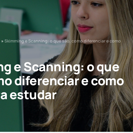
o
»
Skimming e Scanning: o que são, como diferenciar e como
g e Scanning: o que
mo diferenciar e como
ra estudar