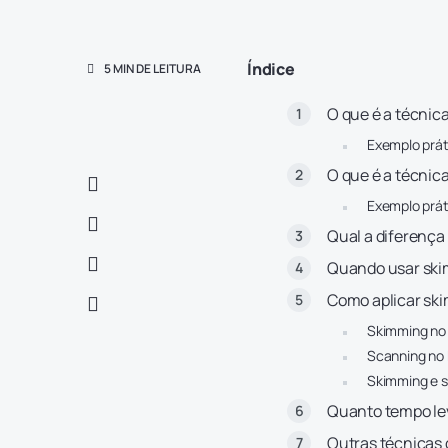
Índice
5 MIN DE LEITURA
O que é a técnic
Exemplo prát
O que é a técnic
Exemplo prát
Qual a diferença
Quando usar ski
Como aplicar sk
Skimming no 
Scanning no 
Skimming e s
Quanto tempo le
Outras técnicas 