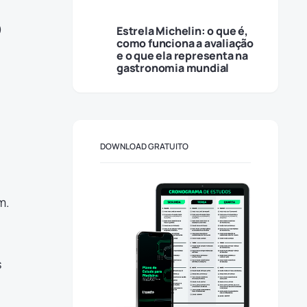
o
Estrela Michelin: o que é,
como funciona a avaliação
e o que ela representa na
gastronomia mundial
DOWNLOAD GRATUITO
m.
s