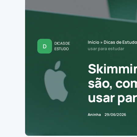
Início
»
Dicas de Estud
DICAS DE
D
usar para estudar
ESTUDO
Skimmin
são, co
usar pa
Aninha
29/06/2026