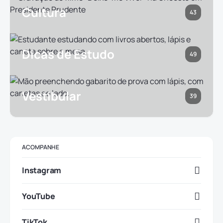
Cultura
43
Dicas de Estudo
49
Vestibular
39
ACOMPANHE
Instagram
YouTube
TikTok