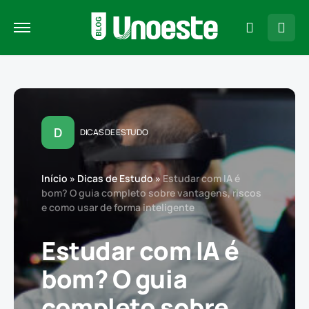
D
DICAS DE ESTUDO
Início
»
Dicas de Estudo
»
Estudar com IA é
bom? O guia completo sobre vantagens, riscos
e como usar de forma inteligente
Estudar com IA é
bom? O guia
completo sobre