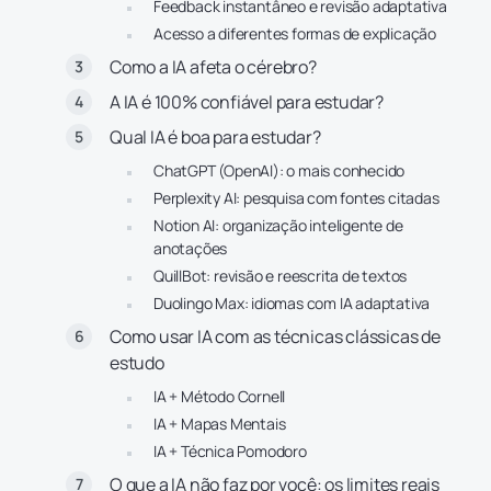
Feedback instantâneo e revisão adaptativa
Acesso a diferentes formas de explicação
Como a IA afeta o cérebro?
A IA é 100% confiável para estudar?
Qual IA é boa para estudar?
ChatGPT (OpenAI): o mais conhecido
Perplexity AI: pesquisa com fontes citadas
Notion AI: organização inteligente de
anotações
QuillBot: revisão e reescrita de textos
Duolingo Max: idiomas com IA adaptativa
Como usar IA com as técnicas clássicas de
estudo
IA + Método Cornell
IA + Mapas Mentais
IA + Técnica Pomodoro
O que a IA não faz por você: os limites reais