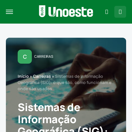
C
CARREIRAS
Início
»
Carreiras
»
Sistemas de Informação
Geográfica (SIG): o que são, como funcionam e
onde são usados
Sistemas de
Informação
Geográfica (SIG):