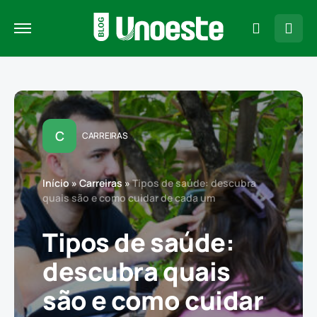
C
CARREIRAS
Início
»
Carreiras
»
Tipos de saúde: descubra
quais são e como cuidar de cada um
Tipos de saúde:
descubra quais
são e como cuidar