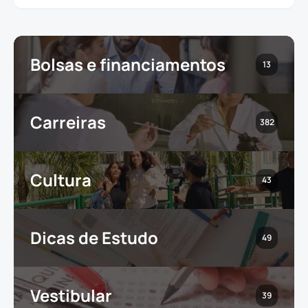
Bolsas e financiamentos
13
Carreiras
382
Cultura
43
Dicas de Estudo
49
Vestibular
39