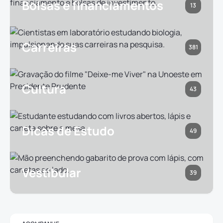
Bolsas e financiamentos
13
Carreiras
381
Cultura
43
Dicas de Estudo
49
Vestibular
39