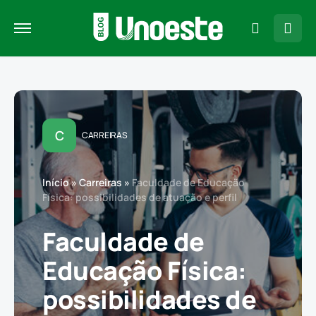
C
CARREIRAS
Início
»
Carreiras
»
Faculdade de Educação
Física: possibilidades de atuação e perfil
Faculdade de
Educação Física:
possibilidades de