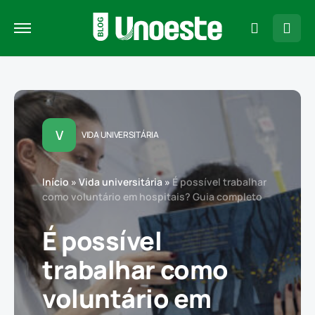
V
VIDA UNIVERSITÁRIA
Início
»
Vida universitária
»
É possível trabalhar
como voluntário em hospitais? Guia completo
É possível
trabalhar como
voluntário em