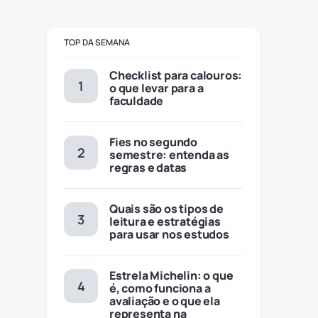
TOP DA SEMANA
Checklist para calouros:
o que levar para a
faculdade
Fies no segundo
semestre: entenda as
regras e datas
Quais são os tipos de
leitura e estratégias
para usar nos estudos
Estrela Michelin: o que
é, como funciona a
avaliação e o que ela
representa na