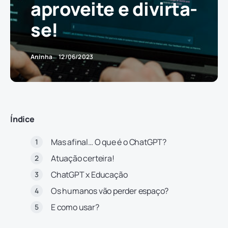
aproveite e divirta-
se!
Aninha
12/06/2023
Índice
Mas afinal… O que é o ChatGPT?
Atuação certeira!
ChatGPT x Educação
Os humanos vão perder espaço?
E como usar?