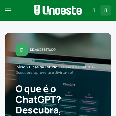
D
DICAS DE ESTUDO
Início
»
Dicas de Estudo
»
O que é o ChatGPT?
Descubra, aproveite e divirta-se!
O que é o
ChatGPT?
Descubra,