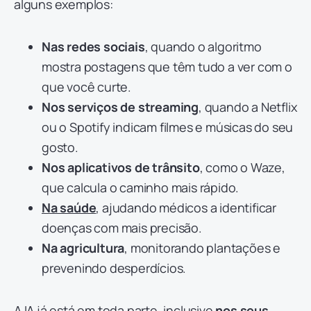
alguns exemplos:
Nas redes sociais
, quando o algoritmo
mostra postagens que têm tudo a ver com o
que você curte.
Nos serviços de streaming
, quando a Netflix
ou o Spotify indicam filmes e músicas do seu
gosto.
Nos aplicativos de trânsito
, como o Waze,
que calcula o caminho mais rápido.
Na saúde
, ajudando médicos a identificar
doenças com mais precisão.
Na agricultura
, monitorando plantações e
prevenindo desperdícios.
A IA já está em toda parte, inclusive
nos seus