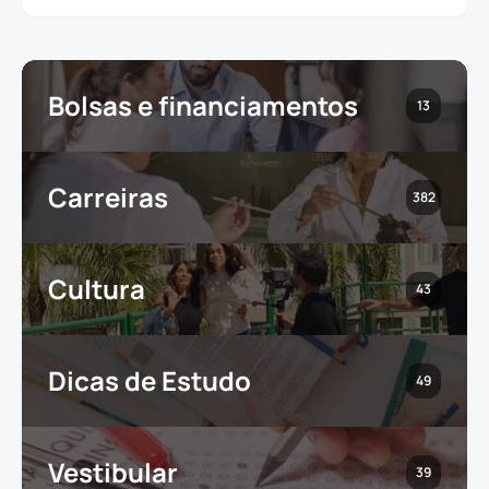
Bolsas e financiamentos
13
Carreiras
382
Cultura
43
Dicas de Estudo
49
Vestibular
39