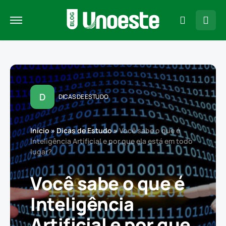
D
DICAS DE ESTUDO
Início
»
Dicas de Estudo
»
Você sabe o que é
Inteligência Artificial e por que ela está em todo
lugar?
Você sabe o que é
Inteligência
Artificial e por que