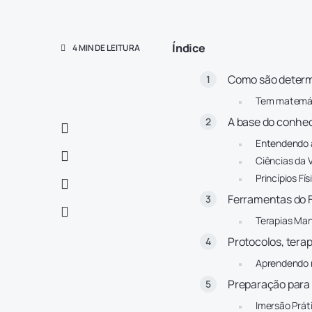
Índice
4 MIN DE LEITURA
Como são determi
Tem matemáti
A base do conheci
Entendendo a
Ciências da 
Princípios F
Ferramentas do F
Terapias Ma
Protocolos, tera
Aprendendo m
Preparação para 
Imersão Práti