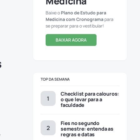
Medicina
Baixe o
Plano de Estudo para
Medicina com Cronograma
para
se preparar para o vestibular!
BAIXAR AGORA
s
TOP DA SEMANA
Checklist para calouros:
o que levar para a
faculdade
Fies no segundo
semestre: entenda as
e
regras e datas