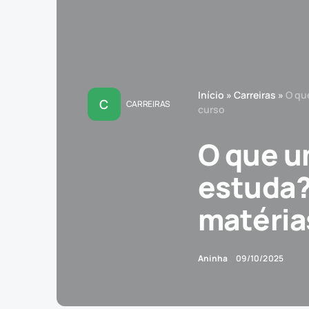
Início
»
Carreiras
»
O qu
C
CARREIRAS
curso
O que u
estuda?
matéria
Aninha
09/10/2025