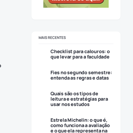
MAIS RECENTES
Checklist para calouros: o
que levar para a faculdade
o
Fies no segundo semestre:
entenda as regras e datas
Quais são os tipos de
leitura e estratégias para
usar nos estudos
Estrela Michelin: o que é,
como funciona a avaliação
e o que ela representa na