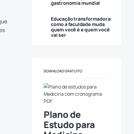
.
gastronomia mundial
Educação transformadora:
que
como a faculdade muda
es
quem você é e quem você
vai ser
DOWNLOAD GRATUITO
Plano de
Estudo para