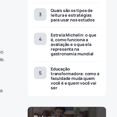
Quais são os tipos de
leitura e estratégias
para usar nos estudos
Estrela Michelin: o que
é, como funciona a
avaliação e o que ela
representa na
po
gastronomia mundial
de.
Educação
transformadora: como a
faculdade muda quem
você é e quem você vai
ser
ua