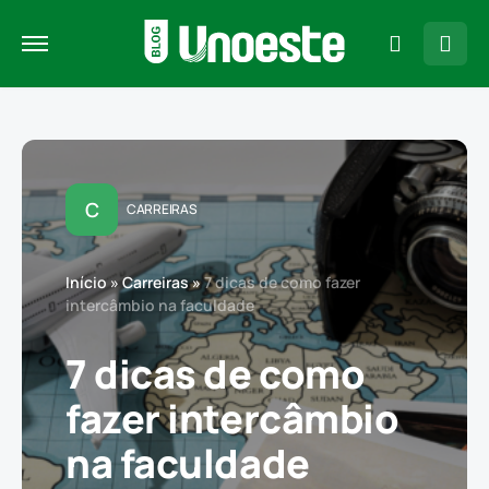
C
CARREIRAS
Início
»
Carreiras
»
7 dicas de como fazer
intercâmbio na faculdade
7 dicas de como
fazer intercâmbio
na faculdade