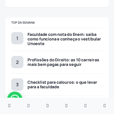
TOP DA SEMANA
Faculdade com nota do Enem: saiba
como funciona e conheça o vestibular
Unoeste
Profissões do Direito: as 10 carreiras
mais bem pagas para seguir
Checklist para calouros: o que levar
para a faculdade
Fies no segundo semestre: entenda as
regras e datas