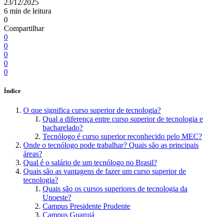
23/12/2025
6 min de leitura
0
Compartilhar
0
0
0
0
0
Índice
O que significa curso superior de tecnologia?
Qual a diferença entre curso superior de tecnologia e
bacharelado?
Tecnólogo é curso superior reconhecido pelo MEC?
Onde o tecnólogo pode trabalhar? Quais são as principais
áreas?
Qual é o salário de um tecnólogo no Brasil?
Quais são as vantagens de fazer um curso superior de
tecnologia?
Quais são os cursos superiores de tecnologia da
Unoeste?
Campus Presidente Prudente
Campus Guarujá