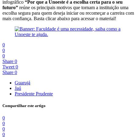
infográfico
“Por que a Unoeste é a escolha certa para o seu
futuro”
reúne os principais motivos que tornam a instituição uma
escolha segura para quem deseja iniciar ou recomeçar a carreira com
mais confiança. Basta clicar abaixo para acessar o material!
0
0
0
Share
0
Tweet
0
Share
0
Guarujá
Jaú
Presidente Prudente
Compartilhar este artigo
0
0
0
0