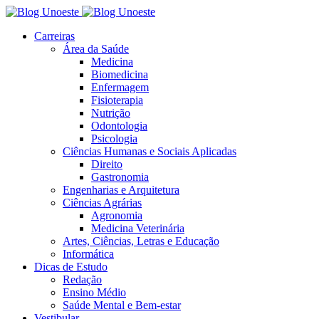
Carreiras
Área da Saúde
Medicina
Biomedicina
Enfermagem
Fisioterapia
Nutrição
Odontologia
Psicologia
Ciências Humanas e Sociais Aplicadas
Direito
Gastronomia
Engenharias e Arquitetura
Ciências Agrárias
Agronomia
Medicina Veterinária
Artes, Ciências, Letras e Educação
Informática
Dicas de Estudo
Redação
Ensino Médio
Saúde Mental e Bem-estar
Vestibular