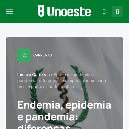
C
CARREIRAS
Início
»
Carreiras
»
Endemia, epidemia e
pandemia: diferenças, exemplos e como cada
uma impacta a saúde pública
Endemia, epidemia
e pandemia:
diferenças,