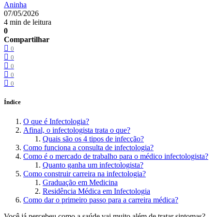
Aninha
07/05/2026
4 min de leitura
0
Compartilhar
0
0
0
0
0
Índice
O que é Infectologia?
Afinal, o infectologista trata o que?
Quais são os 4 tipos de infecção?
Como funciona a consulta de infectologia?
Como é o mercado de trabalho para o médico infectologista?
Quanto ganha um infectologista?
Como construir carreira na infectologia?
Graduação em Medicina
Residência Médica em Infectologia
Como dar o primeiro passo para a carreira médica?
Você já percebeu como a saúde vai muito além de tratar sintomas?