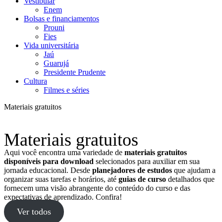
Vestibular
Enem
Bolsas e financiamentos
Prouni
Fies
Vida universitária
Jaú
Guarujá
Presidente Prudente
Cultura
Filmes e séries
Materiais gratuitos
Materiais gratuitos
Aqui você encontra uma variedade de
materiais gratuitos
disponíveis para download
selecionados para auxiliar em sua
jornada educacional. Desde
planejadores de estudos
que ajudam a
organizar suas tarefas e horários, até
guias de curso
detalhados que
fornecem uma visão abrangente do conteúdo do curso e das
expectativas de aprendizado. Confira!
Ver todos