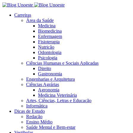
Carreiras
Área da Saúde
Medicina
Biomedicina
Enfermagem
Fisioterapia
Nutrição
Odontologia
Psicologia
Ciências Humanas e Sociais Aplicadas
Direito
Gastronomia
Engenharias e Arquitetura
Ciências Agrárias
Agronomia
Medicina Veterinária
Artes, Ciências, Letras e Educação
Informática
Dicas de Estudo
Redação
Ensino Médio
Saúde Mental e Bem-estar
Vestibular