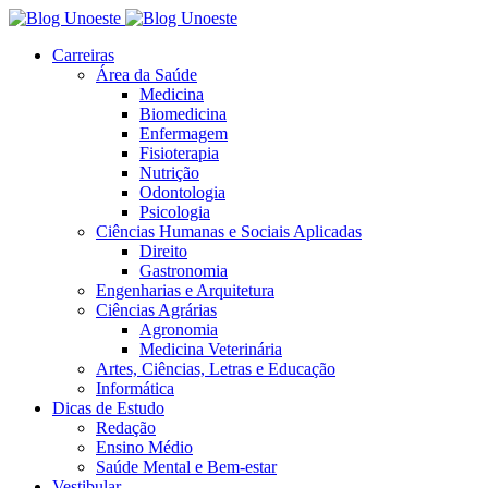
Carreiras
Área da Saúde
Medicina
Biomedicina
Enfermagem
Fisioterapia
Nutrição
Odontologia
Psicologia
Ciências Humanas e Sociais Aplicadas
Direito
Gastronomia
Engenharias e Arquitetura
Ciências Agrárias
Agronomia
Medicina Veterinária
Artes, Ciências, Letras e Educação
Informática
Dicas de Estudo
Redação
Ensino Médio
Saúde Mental e Bem-estar
Vestibular