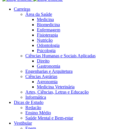
Carreiras
Área da Saúde
Medicina
Biomedicina
Enfermagem
Fisioterapia
Nutrição
Odontologia
Psicologia
Ciências Humanas e Sociais Aplicadas
Direito
Gastronomia
Engenharias e Arquitetura
Ciências Agrárias
Agronomia
Medicina Veterinária
Artes, Ciências, Letras e Educação
Informática
Dicas de Estudo
Redação
Ensino Médio
Saúde Mental e Bem-estar
Vestibular
Enem