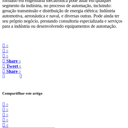
formado em engenharia mecatrônica pode atuar em qualquer
segmento da indústria, no processo de automação, incluindo:
geração transmissão e distribuição de energia elétrica; Indústria
automotiva, aeronáutica e naval, e diversas outras. Pode ainda ter
seu próprio negócio, prestando consultoria especializada e serviços
para a indústria ou desenvolvendo equipamentos de automação.
0
0
0
Share
0
Tweet
0
Share
0
Compartilhar este artigo
0
0
0
0
0