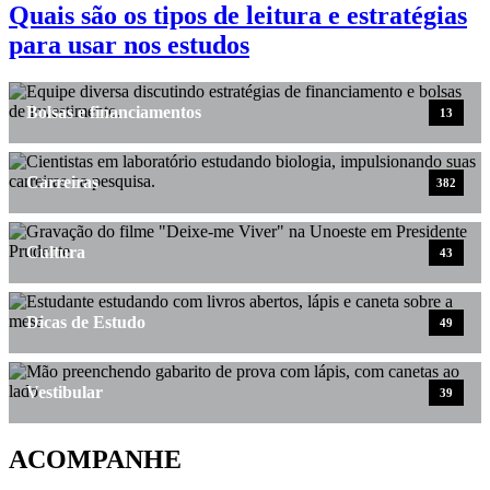
Quais são os tipos de leitura e estratégias
para usar nos estudos
Bolsas e financiamentos
13
Carreiras
382
Cultura
43
Dicas de Estudo
49
Vestibular
39
ACOMPANHE