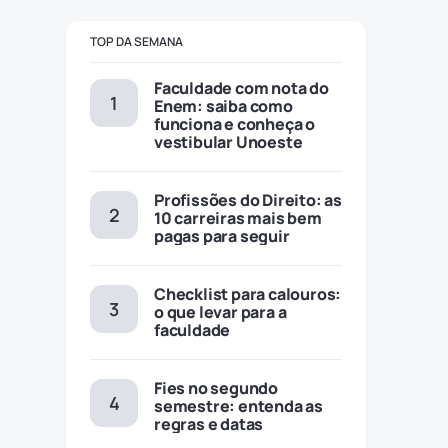
TOP DA SEMANA
Faculdade com nota do
Enem: saiba como
funciona e conheça o
vestibular Unoeste
Profissões do Direito: as
10 carreiras mais bem
pagas para seguir
Checklist para calouros:
o que levar para a
faculdade
Fies no segundo
semestre: entenda as
regras e datas