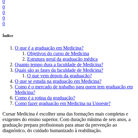
0
0
0
0
0
Índice
O que é a graduação em Medicina?
Objetivos do curso de Medicina
Estrutura geral da graduação médica
Quanto tempo dura a faculdade de Medicina?
Quais são as fases da faculdade de Medicina?
O que vem depois da graduação?
O que se estuda na graduação em Medicina?
Como é o mercado de trabalho para quem tem graduação em
Medicina?
Como é a rotina da graduação?
Como fazer graduação em Medicina na Unoeste?
Cursar Medicina é escolher uma das formações mais completas e
exigentes do ensino superior. Com duração mínima de seis anos, a
graduação prepara profissionais para atuar da prevenção ao
diagnóstico, do cuidado humanizado à reabilitação.