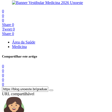
0
0
0
Share
0
Tweet
0
Share
0
Área da Saúde
Medicina
Compartilhar este artigo
0
0
0
0
0
URL compartilhável