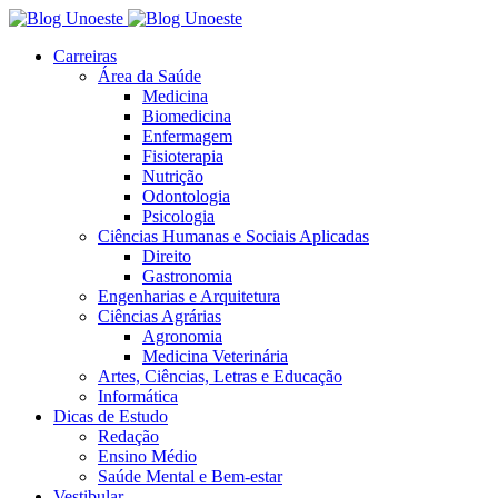
Carreiras
Área da Saúde
Medicina
Biomedicina
Enfermagem
Fisioterapia
Nutrição
Odontologia
Psicologia
Ciências Humanas e Sociais Aplicadas
Direito
Gastronomia
Engenharias e Arquitetura
Ciências Agrárias
Agronomia
Medicina Veterinária
Artes, Ciências, Letras e Educação
Informática
Dicas de Estudo
Redação
Ensino Médio
Saúde Mental e Bem-estar
Vestibular