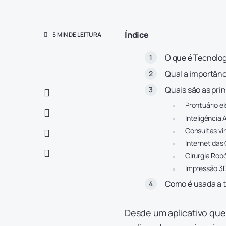
Índice
5 MIN DE LEITURA
O que é Tecnolo
Qual a importânc
Quais são as pri
Prontuário e
Inteligência 
Consultas vir
Internet das
Cirurgia Rob
Impressão 3
Como é usada a 
Desde um aplicativo que