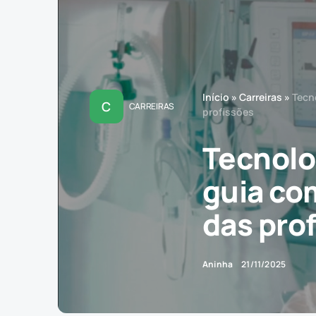
Início
»
Carreiras
»
Tecn
C
CARREIRAS
profissões
Tecnolo
guia co
das pro
Aninha
21/11/2025