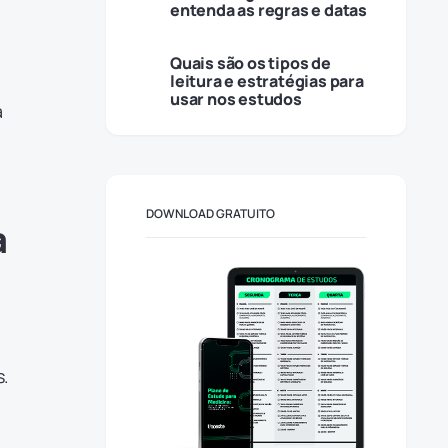
entenda as regras e datas
Quais são os tipos de
leitura e estratégias para
usar nos estudos
a
DOWNLOAD GRATUITO
a
s.