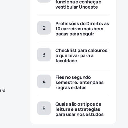
funciona e conheça o
vestibular Unoeste
Profissões do Direito: as
10 carreiras mais bem
pagas para seguir
Checklist para calouros:
o que levar para a
faculdade
Fies no segundo
semestre: entenda as
regras e datas
s e
Quais são os tipos de
leitura e estratégias
para usar nos estudos