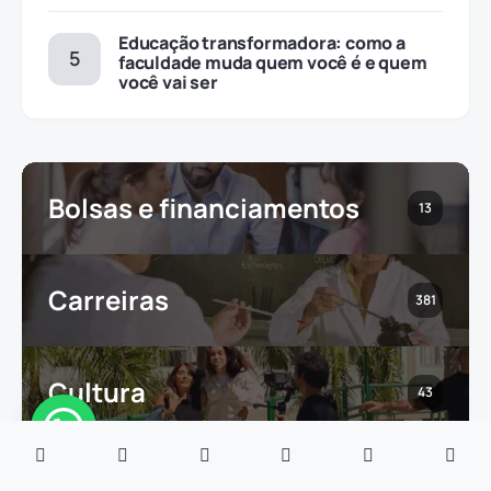
Educação transformadora: como a
faculdade muda quem você é e quem
você vai ser
Bolsas e financiamentos
13
Carreiras
381
Cultura
43
Dicas de Estudo
49