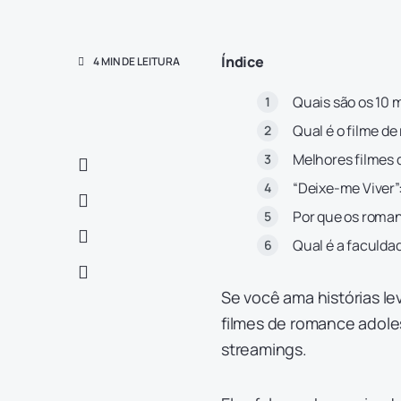
Índice
4 MIN DE LEITURA
Quais são os 10 
Qual é o filme d
Melhores filmes 
“Deixe-me Viver”
Por que os roma
Qual é a faculda
Se você ama histórias le
filmes de romance adole
streamings.