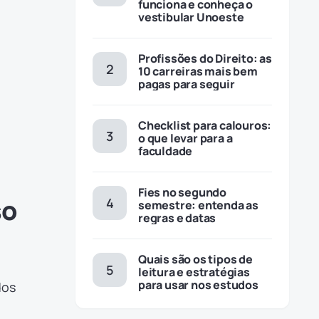
funciona e conheça o
vestibular Unoeste
Profissões do Direito: as
10 carreiras mais bem
pagas para seguir
Checklist para calouros:
o que levar para a
faculdade
Fies no segundo
so
semestre: entenda as
regras e datas
Quais são os tipos de
leitura e estratégias
para usar nos estudos
dos