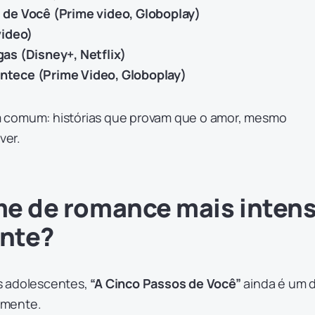
de Você (Prime video, Globoplay)
video)
as (Disney+, Netflix)
tece (Prime Video, Globoplay)
 comum: histórias que provam que o amor, mesmo
ver.
lme de romance mais inten
nte?
s adolescentes,
“A Cinco Passos de Você”
ainda é um 
lmente.