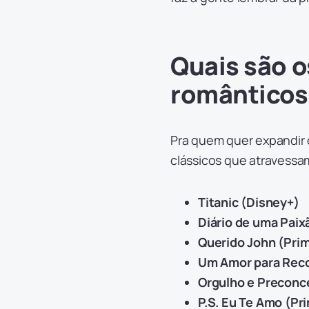
Quais são o
românticos
Pra quem quer expandir 
clássicos que atravessa
Titanic (Disney+)
Diário de uma Paix
Querido John (Pri
Um Amor para Reco
Orgulho e Preconce
P.S. Eu Te Amo (Pr