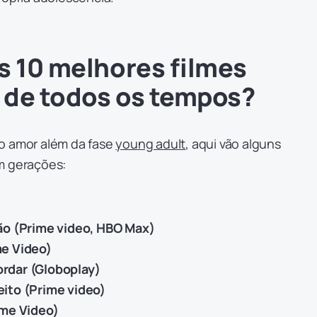
s 10 melhores filmes
 de todos os tempos?
o amor além da fase
young adult
, aqui vão alguns
m gerações:
ão (Prime video, HBO Max)
me Video)
rdar (Globoplay)
ito (Prime video)
ime Video)