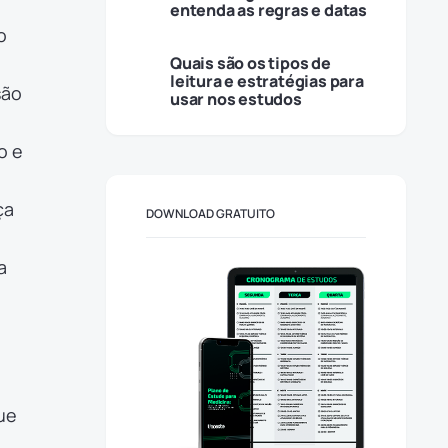
entenda as regras e datas
o
Quais são os tipos de
leitura e estratégias para
são
usar nos estudos
o e
ça
DOWNLOAD GRATUITO
a
ue