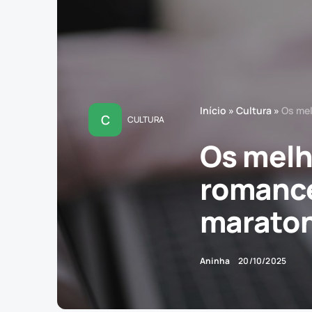
Início
»
Cultura
»
Os mel
C
CULTURA
Os melh
romance
marato
Aninha
20/10/2025