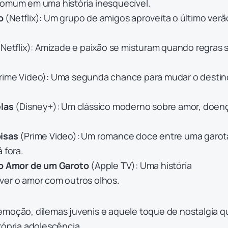
comum em uma história inesquecível.
o
(Netflix): Um grupo de amigos aproveita o último verã
.
Netflix): Amizade e paixão se misturam quando regras 
rime Video): Uma segunda chance para mudar o destin
elas
(Disney+): Um clássico moderno sobre amor, doen
isas
(Prime Video): Um romance doce entre uma garot
 fora.
ro Amor de um Garoto
(Apple TV): Uma história
ver o amor com outros olhos.
emoção, dilemas juvenis e aquele toque de nostalgia q
rópria adolescência.