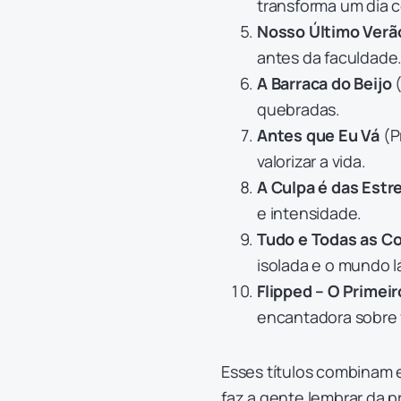
transforma um dia 
Nosso Último Verã
antes da faculdade
A Barraca do Beijo
(
quebradas.
Antes que Eu Vá
(P
valorizar a vida.
A Culpa é das Estr
e intensidade.
Tudo e Todas as Co
isolada e o mundo lá
Flipped – O Primei
encantadora sobre 
Esses títulos combinam 
faz a gente lembrar da p