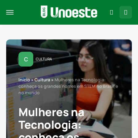
C
CULTURA
Início
»
Cultura
»
Mulheres na Tecnologia:
conheça os grandes nomes em STEM no Brasil e
no mundo
Mulheres na
Tecnologia:
conheça os