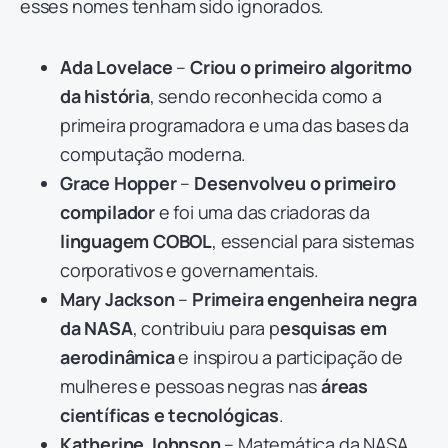
esses nomes tenham sido ignorados.
Ada Lovelace
–
Criou o primeiro algoritmo
da história
, sendo reconhecida como a
primeira programadora e uma das bases da
computação moderna.
Grace Hopper
–
Desenvolveu o primeiro
compilador
e foi uma das criadoras da
linguagem COBOL
, essencial para sistemas
corporativos e governamentais.
Mary Jackson
–
Primeira engenheira negra
da NASA
, contribuiu para p
esquisas em
aerodinâmica
e inspirou a participação de
mulheres e pessoas negras nas
áreas
científicas e tecnológicas
.
Katherine Johnson
– Matemática da NASA,