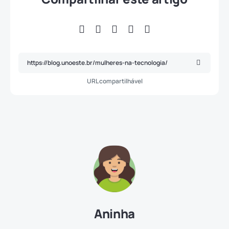
URL compartilhável
Aninha