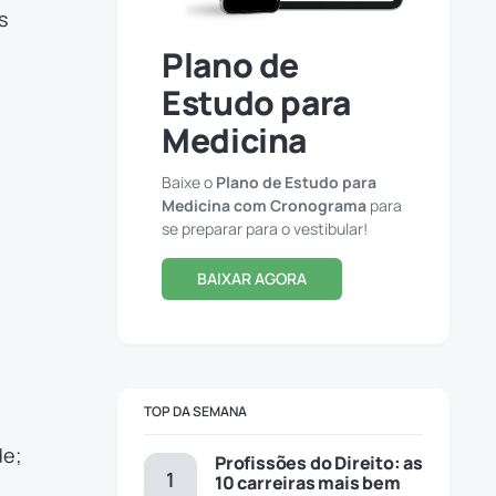
s
Plano de
Estudo para
Medicina
Baixe o
Plano de Estudo para
Medicina com Cronograma
para
se preparar para o vestibular!
BAIXAR AGORA
TOP DA SEMANA
de;
Profissões do Direito: as
10 carreiras mais bem