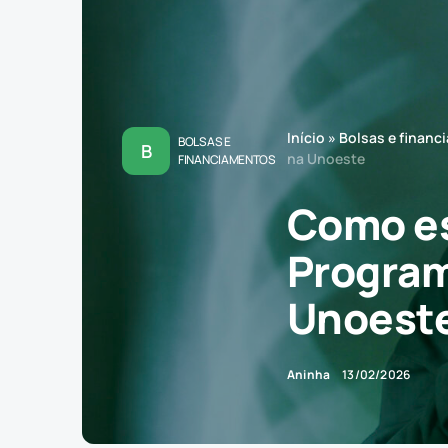
Início
»
Bolsas e financ
BOLSAS E
B
na Unoeste
FINANCIAMENTOS
Como es
Program
Unoest
Aninha
13/02/2026