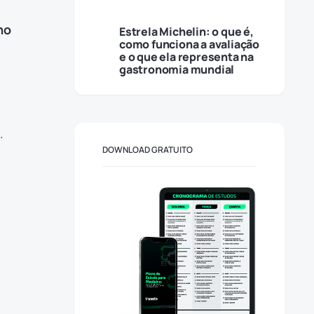
no
Estrela Michelin: o que é,
como funciona a avaliação
e o que ela representa na
gastronomia mundial
.
DOWNLOAD GRATUITO