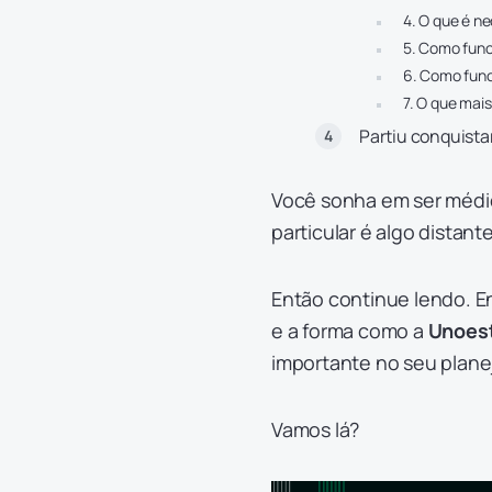
4. O que é ne
5. Como func
6. Como func
7. O que mai
Partiu conquista
Você sonha em ser médi
particular é algo distant
Então continue lendo. 
e a forma como a
Unoest
importante no seu plane
Vamos lá?