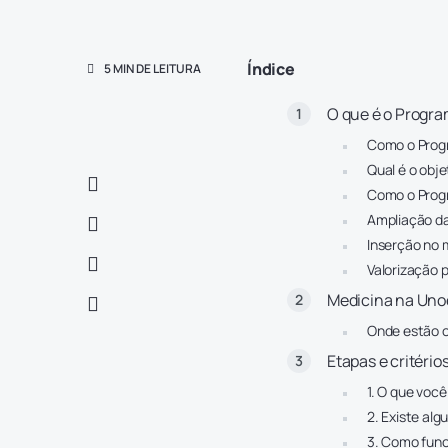
Índice
5 MIN DE LEITURA
O que é o Progr
Como o Progr
Qual é o obj
Como o Progr
Ampliação d
Inserção no 
Valorização p
Medicina na Uno
Onde estão o
Etapas e critéri
1. O que você
2. Existe al
3. Como func