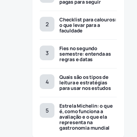
pagas para seguir
Checklist para calouros:
o que levar para a
faculdade
Fies no segundo
semestre: entenda as
regras e datas
Quais são os tipos de
leitura e estratégias
para usar nos estudos
a
Estrela Michelin: o que
é, como funciona a
avaliação e o que ela
representa na
gastronomia mundial