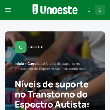
C
CARREIRAS
Início
»
Carreiras
»
Níveis de suporte no
Transtorno do Espectro Autista: saiba mais
Níveis de suporte
no Transtorno do
Espectro Autista: