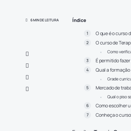
Índice
6 MIN DE LEITURA
O que é o curso 
O curso de Terap
Como verific
É permitido faze
Qual a formação 
Grade curric
Mercado de trab
Qual o piso s
Como escolher u
Conheça o curso 