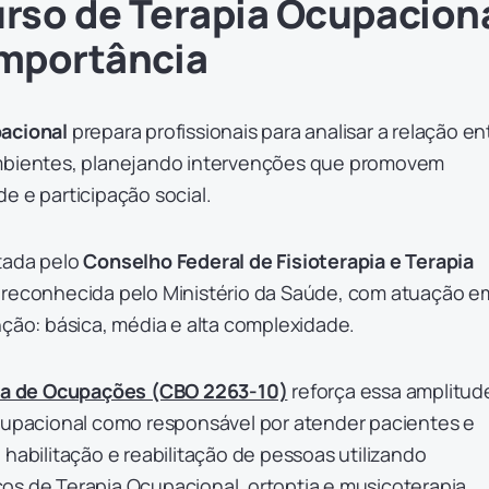
urso de Terapia Ocupacion
importância
acional
prepara profissionais para analisar a relação en
ambientes, planejando intervenções que promovem
e e participação social.
tada pelo
Conselho Federal de Fisioterapia e Terapia
 reconhecida pelo Ministério da Saúde, com atuação e
nção: básica, média e alta complexidade.
ira de Ocupações (CBO 2263-10)
reforça essa amplitud
ocupacional como responsável por atender pacientes e
 habilitação e reabilitação de pessoas utilizando
os de Terapia Ocupacional, ortoptia e musicoterapia.