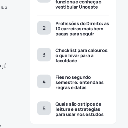
funciona e conheça o
mas
vestibular Unoeste
Profissões do Direito: as
10 carreiras mais bem
pagas para seguir
o
Checklist para calouros:
o que levar para a
faculdade
 já
Fies no segundo
semestre: entenda as
regras e datas
Quais são os tipos de
leitura e estratégias
para usar nos estudos
,
o