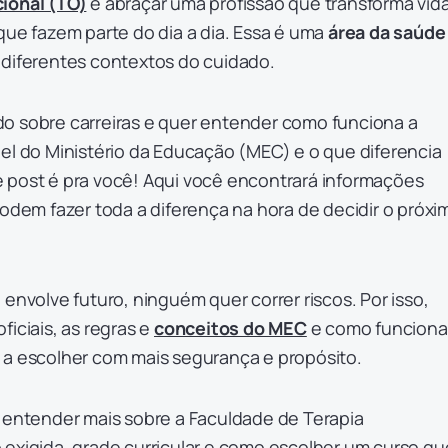
ional (TO)
é abraçar uma profissão que transforma vid
que fazem parte do dia a dia. Essa é uma
área da saúde
 diferentes contextos do cuidado.
o sobre carreiras e quer entender como funciona a
el do Ministério da Educação (MEC) e o que diferencia
 post é pra você! Aqui você encontrará informações
podem fazer toda a diferença na hora de decidir o próxi
 envolve futuro, ninguém quer correr riscos. Por isso,
ficiais, as regras e
conceitos do MEC
e como funciona
 a escolher com mais segurança e propósito.
i entender mais sobre a Faculdade de Terapia
 exigida, grade curricular e como escolher um curso qu