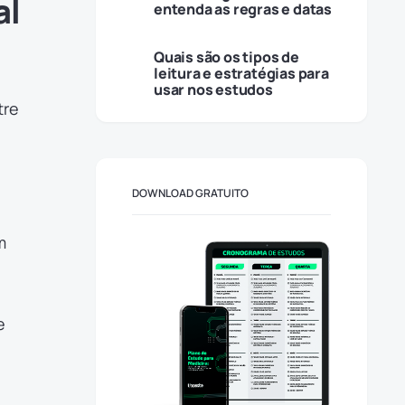
al
entenda as regras e datas
Quais são os tipos de
leitura e estratégias para
usar nos estudos
tre
DOWNLOAD GRATUITO
m
e