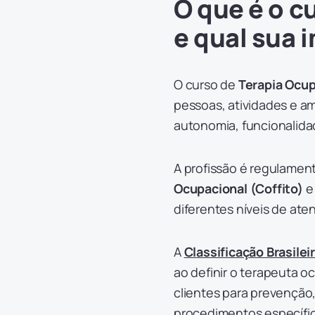
O que é o c
e qual sua 
O curso de
Terapia Ocup
pessoas, atividades e 
autonomia, funcionalidad
A profissão é regulamen
Ocupacional (Coffito)
e
diferentes níveis de ate
A
Classificação Brasile
ao definir o terapeuta 
clientes para prevenção,
procedimentos específic