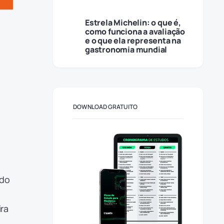
Estrela Michelin: o que é,
como funciona a avaliação
e o que ela representa na
gastronomia mundial
DOWNLOAD GRATUITO
ndo
ira