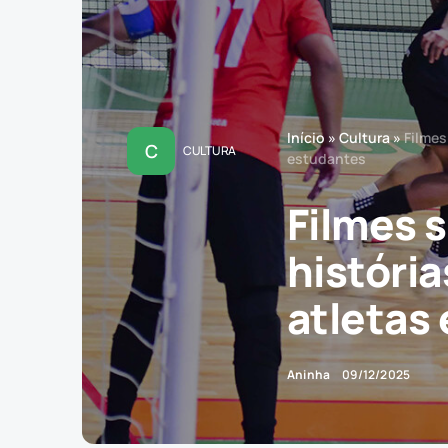
Início
»
Cultura
»
Filmes
C
CULTURA
estudantes
Filmes 
história
atletas
Aninha
09/12/2025