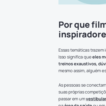
Por que fil
inspirador
Essas temáticas trazem i
Isso significa que
eles m
treinos exaustivos, dúv
mesmo assim, alguém es
As pessoas se conectam 
suas próprias competiçõe
passar em um
vestibula
na
área da saúde
ou em 