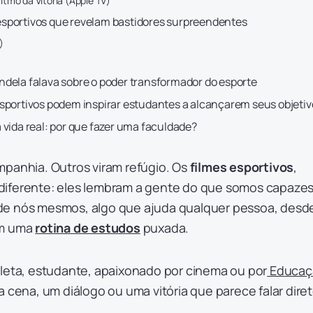
Ritmo da Vitória (Apple TV)
sportivos que revelam bastidores surpreendentes
)
)
dela falava sobre o poder transformador do esporte
sportivos podem inspirar estudantes a alcançarem seus objetiv
 vida real: por que fazer uma faculdade?
mpanhia. Outros viram refúgio. Os
filmes esportivos
,
diferente: eles lembram a gente do que somos capaze
de nós mesmos, algo que ajuda qualquer pessoa, desd
em uma
rotina de estudos
puxada.
tleta, estudante, apaixonado por cinema ou por
Educaç
 cena, um diálogo ou uma vitória que parece falar dire