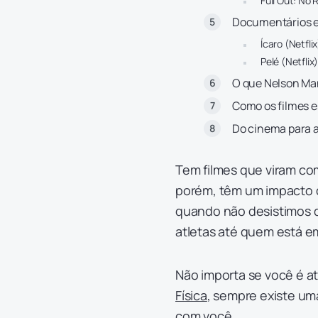
Full Out: No 
Documentários e
Ícaro (Netflix
Pelé (Netflix
O que Nelson Man
Como os filmes e
Do cinema para a
Tem filmes que viram co
porém, têm um impacto 
quando não desistimos 
atletas até quem está 
Não importa se você é a
Física
, sempre existe uma
com você.