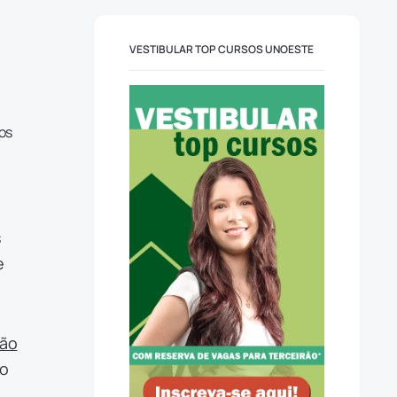
VESTIBULAR TOP CURSOS UNOESTE
os
s
e
ão
to