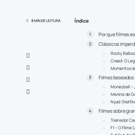
Índice
8 MIN DE LEITURA
Por que filmes es
Clássicos imperd
Rocky Balboa:
Creed: O Leg
Momentos de 
Filmes baseados 
Moneyball – 
Menina de Ou
Nyad (Netflix
Filmes sobre gra
Treinador Car
F1 – O Filme 