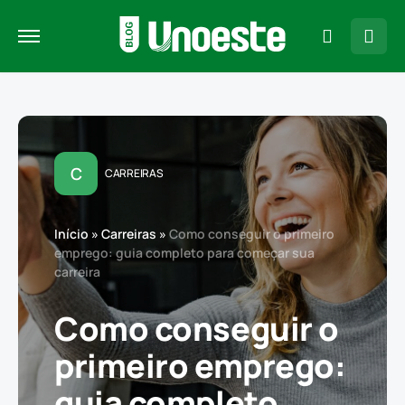
C
CARREIRAS
Início
»
Carreiras
»
Como conseguir o primeiro
emprego: guia completo para começar sua
carreira
Como conseguir o
primeiro emprego:
guia completo