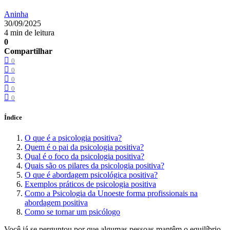
Aninha
30/09/2025
4 min de leitura
0
Compartilhar
0
0
0
0
0
Índice
O que é a psicologia positiva?
Quem é o pai da psicologia positiva?
Qual é o foco da psicologia positiva?
Quais são os pilares da psicologia positiva?
O que é abordagem psicológica positiva?
Exemplos práticos de psicologia positiva
Como a Psicologia da Unoeste forma profissionais na
abordagem positiva
Como se tornar um psicólogo
Você já se perguntou por que algumas pessoas mantêm o equilíbrio,