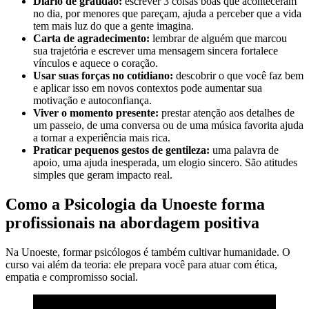
Diário de gratidão:
escrever 3 coisas boas que aconteceram
no dia, por menores que pareçam, ajuda a perceber que a vida
tem mais luz do que a gente imagina.
Carta de agradecimento:
lembrar de alguém que marcou
sua trajetória e escrever uma mensagem sincera fortalece
vínculos e aquece o coração.
Usar suas forças no cotidiano:
descobrir o que você faz bem
e aplicar isso em novos contextos pode aumentar sua
motivação e autoconfiança.
Viver o momento presente:
prestar atenção aos detalhes de
um passeio, de uma conversa ou de uma música favorita ajuda
a tornar a experiência mais rica.
Praticar pequenos gestos de gentileza:
uma palavra de
apoio, uma ajuda inesperada, um elogio sincero. São atitudes
simples que geram impacto real.
Como a Psicologia da Unoeste forma
profissionais na abordagem positiva
Na Unoeste, formar psicólogos é também cultivar humanidade. O
curso vai além da teoria: ele prepara você para atuar com ética,
empatia e compromisso social.