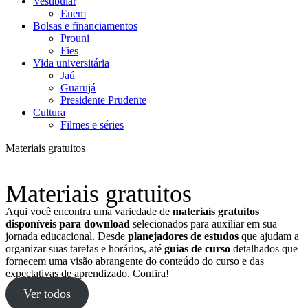
Vestibular
Enem
Bolsas e financiamentos
Prouni
Fies
Vida universitária
Jaú
Guarujá
Presidente Prudente
Cultura
Filmes e séries
Materiais gratuitos
Materiais gratuitos
Aqui você encontra uma variedade de
materiais gratuitos
disponíveis para download
selecionados para auxiliar em sua
jornada educacional. Desde
planejadores de estudos
que ajudam a
organizar suas tarefas e horários, até
guias de curso
detalhados que
fornecem uma visão abrangente do conteúdo do curso e das
expectativas de aprendizado. Confira!
Ver todos