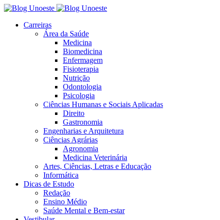
Carreiras
Área da Saúde
Medicina
Biomedicina
Enfermagem
Fisioterapia
Nutrição
Odontologia
Psicologia
Ciências Humanas e Sociais Aplicadas
Direito
Gastronomia
Engenharias e Arquitetura
Ciências Agrárias
Agronomia
Medicina Veterinária
Artes, Ciências, Letras e Educação
Informática
Dicas de Estudo
Redação
Ensino Médio
Saúde Mental e Bem-estar
Vestibular