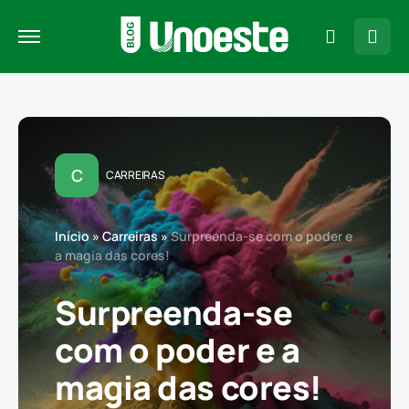
C
CARREIRAS
Início
»
Carreiras
»
Surpreenda-se com o poder e
a magia das cores!
Surpreenda-se
com o poder e a
magia das cores!