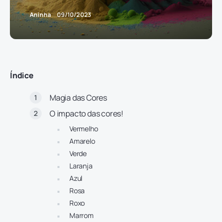
Aninha
09/10/2023
Índice
Magia das Cores
O impacto das cores!
Vermelho
Amarelo
Verde
Laranja
Azul
Rosa
Roxo
Marrom