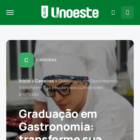
C
CARREIRAS
Início
»
Carreiras
»
Graduação em Gastronomia:
transforme sua paixão pela culinária em
profissão
Graduação em
Gastronomia:
transforme sua