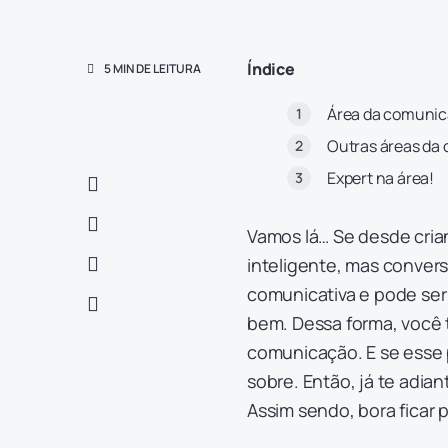
Índice
5 MIN DE LEITURA
Área da comuni
Outras áreas da
Expert na área!
Vamos lá… Se desde cria
inteligente, mas conver
comunicativa e pode se
bem. Dessa forma, você t
comunicação. E se esse
sobre. Então, já te adia
Assim sendo, bora ficar p