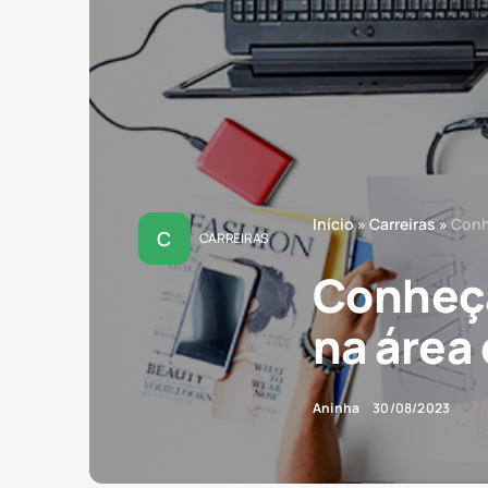
Início
»
Carreiras
»
Conh
C
CARREIRAS
Conheça
na área
Aninha
30/08/2023