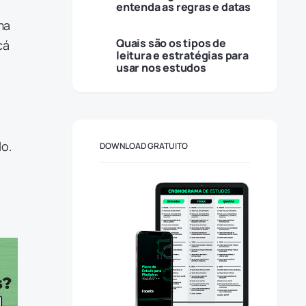
entenda as regras e datas
ma
Quais são os tipos de
cá
leitura e estratégias para
usar nos estudos
lo.
DOWNLOAD GRATUITO