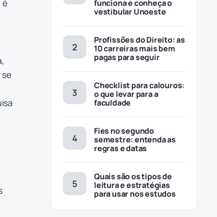
 é
funciona e conheça o
vestibular Unoeste
Profissões do Direito: as
10 carreiras mais bem
pagas para seguir
a,
 se
Checklist para calouros:
o que levar para a
isa
faculdade
Fies no segundo
semestre: entenda as
regras e datas
Quais são os tipos de
leitura e estratégias
s
para usar nos estudos