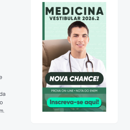
e
 da
do
m.