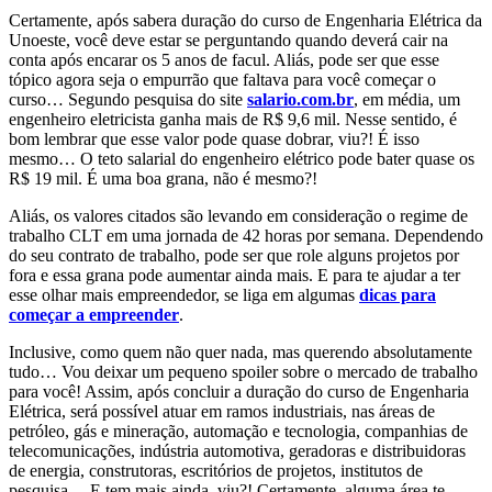
Certamente, após sabera duração do curso de Engenharia Elétrica da
Unoeste, você deve estar se perguntando quando deverá cair na
conta após encarar os 5 anos de facul. Aliás, pode ser que esse
tópico agora seja o empurrão que faltava para você começar o
curso… Segundo pesquisa do site
salario.com.br
, em média, um
engenheiro eletricista ganha mais de R$ 9,6 mil. Nesse sentido, é
bom lembrar que esse valor pode quase dobrar, viu?! É isso
mesmo… O teto salarial do engenheiro elétrico pode bater quase os
R$ 19 mil. É uma boa grana, não é mesmo?!
Aliás, os valores citados são levando em consideração o regime de
trabalho CLT em uma jornada de 42 horas por semana. Dependendo
do seu contrato de trabalho, pode ser que role alguns projetos por
fora e essa grana pode aumentar ainda mais. E para te ajudar a ter
esse olhar mais empreendedor, se liga em algumas
dicas para
começar a empreender
.
Inclusive, como quem não quer nada, mas querendo absolutamente
tudo… Vou deixar um pequeno spoiler sobre o mercado de trabalho
para você! Assim, após concluir a duração do curso de Engenharia
Elétrica, será possível atuar em ramos industriais, nas áreas de
petróleo, gás e mineração, automação e tecnologia, companhias de
telecomunicações, indústria automotiva, geradoras e distribuidoras
de energia, construtoras, escritórios de projetos, institutos de
pesquisa… E tem mais ainda, viu?! Certamente, alguma área te