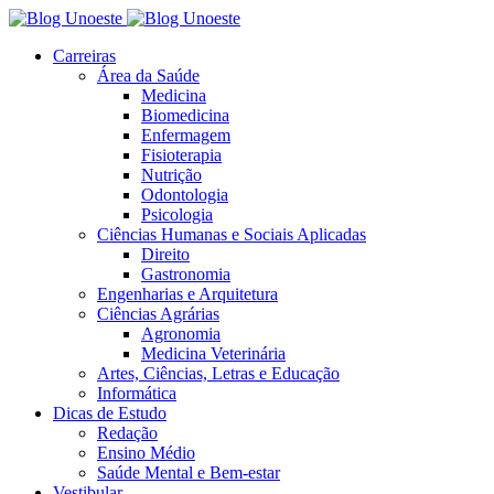
Carreiras
Área da Saúde
Medicina
Biomedicina
Enfermagem
Fisioterapia
Nutrição
Odontologia
Psicologia
Ciências Humanas e Sociais Aplicadas
Direito
Gastronomia
Engenharias e Arquitetura
Ciências Agrárias
Agronomia
Medicina Veterinária
Artes, Ciências, Letras e Educação
Informática
Dicas de Estudo
Redação
Ensino Médio
Saúde Mental e Bem-estar
Vestibular