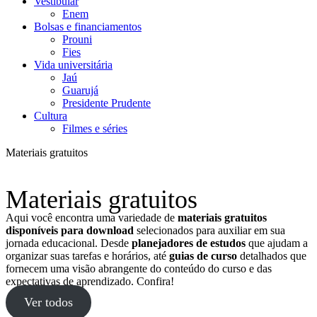
Vestibular
Enem
Bolsas e financiamentos
Prouni
Fies
Vida universitária
Jaú
Guarujá
Presidente Prudente
Cultura
Filmes e séries
Materiais gratuitos
Materiais gratuitos
Aqui você encontra uma variedade de
materiais gratuitos
disponíveis para download
selecionados para auxiliar em sua
jornada educacional. Desde
planejadores de estudos
que ajudam a
organizar suas tarefas e horários, até
guias de curso
detalhados que
fornecem uma visão abrangente do conteúdo do curso e das
expectativas de aprendizado. Confira!
Ver todos