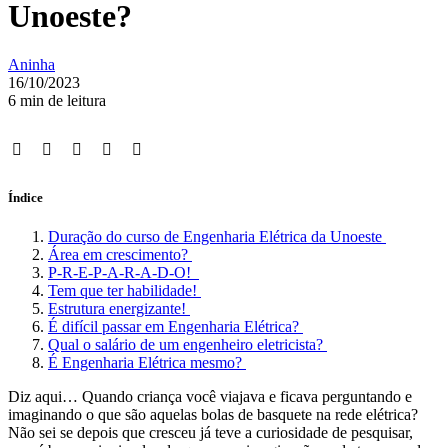
Unoeste?
Aninha
16/10/2023
6 min de leitura
Índice
Duração do curso de Engenharia Elétrica da Unoeste
Área em crescimento?
P-R-E-P-A-R-A-D-O!
Tem que ter habilidade!
Estrutura energizante!
É difícil passar em Engenharia Elétrica?
Qual o salário de um engenheiro eletricista?
É Engenharia Elétrica mesmo?
Diz aqui… Quando criança você viajava e ficava perguntando e
imaginando o que são aquelas bolas de basquete na rede elétrica?
Não sei se depois que cresceu já teve a curiosidade de pesquisar,