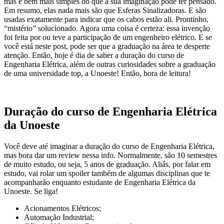
mas é bem mais simples do que a sua imaginação pode ter pensado.
Em resumo, elas nada mais são que Esferas Sinalizadoras. E são
usadas exatamente para indicar que os cabos estão ali. Prontinho,
“mistério” solucionado. Agora uma coisa é certeza: essa invenção
foi feita por ou teve a participação de um engenheiro elétrico. E se
você está neste post, pode ser que a graduação na área te desperte
atenção. Então, hoje é dia de saber a duração do curso de
Engenharia Elétrica, além de outras curiosidades sobre a graduação
de uma universidade top, a Unoeste! Então, bora de leitura!
Duração do curso de Engenharia Elétrica
da Unoeste
Você deve até imaginar a duração do curso de Engenharia Elétrica,
mas bora dar um review nessa info. Normalmente, são 10 semestres
de muito estudo, ou seja, 5 anos de graduação. Aliás, por falar em
estudo, vai rolar um spoiler também de algumas disciplinas que te
acompanharão enquanto estudante de Engenharia Elétrica da
Unoeste. Se liga!
Acionamentos Elétricos;
Automação Industrial;