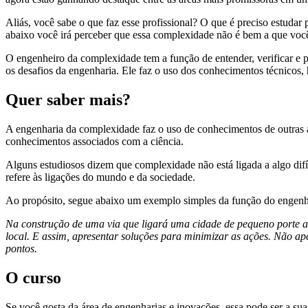
Aliás, você sabe o que faz esse profissional? O que é preciso estuda
abaixo você irá perceber que essa complexidade não é bem a que v
O engenheiro da complexidade tem a função de entender, verificar e pr
os desafios da engenharia. Ele faz o uso dos conhecimentos técnicos,
Quer saber mais?
A engenharia da complexidade faz o uso de conhecimentos de outras áre
conhecimentos associados com a ciência.
Alguns estudiosos dizem que complexidade não está ligada a algo difí
refere às ligações do mundo e da sociedade.
Ao propósito, segue abaixo um exemplo simples da função do engenh
Na construção de uma via que ligará uma cidade de pequeno porte a
local. E assim, apresentar soluções para minimizar as ações. Não ap
pontos.
O curso
Se você gosta da área de engenharias e inovações, essa pode ser a su