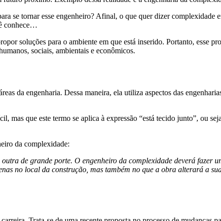
r para se tornar esse engenheiro? Afinal, o que quer dizer complexidad
ocê conhece…
opor soluções para o ambiente em que está inserido. Portanto, esse pro
 humanos, sociais, ambientais e econômicos.
as da engenharia. Dessa maneira, ela utiliza aspectos das engenharias c
cil, mas que este termo se aplica à expressão “está tecido junto”, ou 
eiro da complexidade:
 outra de grande porte. O engenheiro da complexidade deverá fazer u
enas no local da construção, mas também no que a obra alterará a sua 
a carreira. Trata-se de uma recente proposta no processo de mudanças p