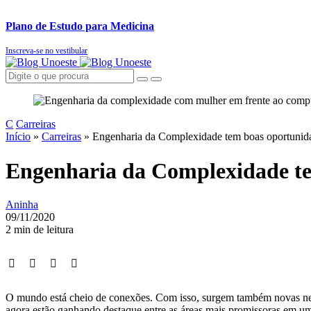
Plano de Estudo para Medicina
Inscreva-se no vestibular
C
Carreiras
Início
»
Carreiras
»
Engenharia da Complexidade tem boas oportunid
Engenharia da Complexidade t
Aninha
09/11/2020
2 min de leitura
O mundo está cheio de conexões. Com isso, surgem também novas neces
agora estão ganhando destaque entre as áreas mais promissoras em u