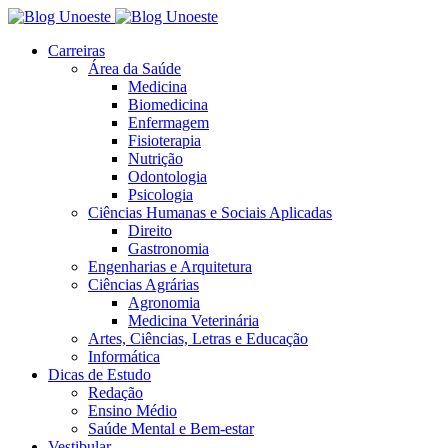
Carreiras
Área da Saúde
Medicina
Biomedicina
Enfermagem
Fisioterapia
Nutrição
Odontologia
Psicologia
Ciências Humanas e Sociais Aplicadas
Direito
Gastronomia
Engenharias e Arquitetura
Ciências Agrárias
Agronomia
Medicina Veterinária
Artes, Ciências, Letras e Educação
Informática
Dicas de Estudo
Redação
Ensino Médio
Saúde Mental e Bem-estar
Vestibular