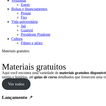
Vestibular
Enem
Bolsas e financiamentos
Prouni
Fies
Vida universitária
Jaú
Guarujá
Presidente Prudente
Cultura
Filmes e séries
Materiais gratuitos
Materiais gratuitos
Aqui você encontra uma variedade de
materiais gratuitos disponív
tarefas e horários, até
guias de curso
detalhados que fornecem uma vi
Ver todos
Lançamento
📌