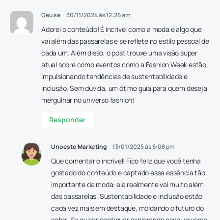
Geuse
30/11/2024 às 12:26 am
Adorei o conteúdo! É incrível como a moda é algo que
vai além das passarelas e se reflete no estilo pessoal de
cada um. Além disso, o post trouxe uma visão super
atual sobre como eventos como a Fashion Week estão
impulsionando tendências de sustentabilidade e
inclusão. Sem dúvida, um ótimo guia para quem deseja
mergulhar no universo fashion!
Responder
Unoeste Marketing
13/01/2025 às 6:08 pm
Que comentário incrível! Fico feliz que você tenha
gostado do conteúdo e captado essa essência tão
importante da moda: ela realmente vai muito além
das passarelas. Sustentabilidade e inclusão estão
cada vez mais em destaque, moldando o futuro do
setor. Se quiser continuar explorando esse universo