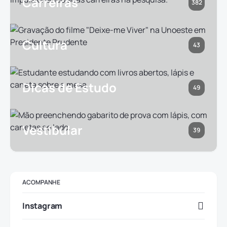
Carreiras
382
Cultura
43
Dicas de Estudo
49
Vestibular
39
ACOMPANHE
Instagram