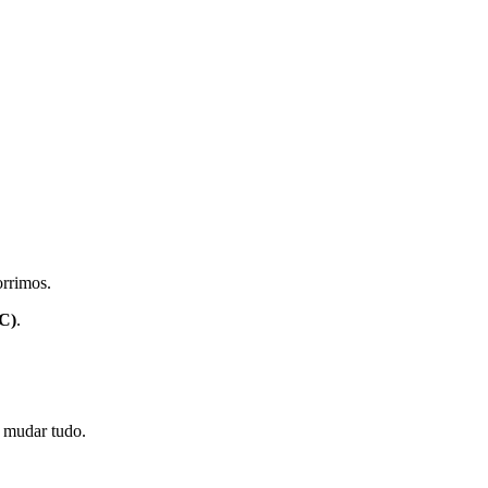
orrimos.
VC)
.
mudar tudo.