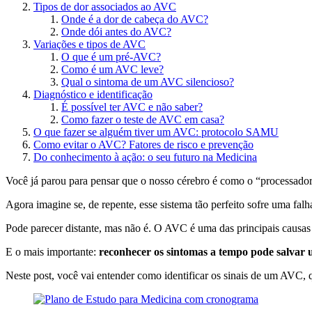
Tipos de dor associados ao AVC
Onde é a dor de cabeça do AVC?
Onde dói antes do AVC?
Variações e tipos de AVC
O que é um pré-AVC?
Como é um AVC leve?
Qual o sintoma de um AVC silencioso?
Diagnóstico e identificação
É possível ter AVC e não saber?
Como fazer o teste de AVC em casa?
O que fazer se alguém tiver um AVC: protocolo SAMU
Como evitar o AVC? Fatores de risco e prevenção
Do conhecimento à ação: o seu futuro na Medicina
Você já parou para pensar que o nosso cérebro é como o “processador
Agora imagine se, de repente, esse sistema tão perfeito sofre uma fa
Pode parecer distante, mas não é. O AVC é uma das principais causas
E o mais importante:
reconhecer os sintomas a tempo pode salvar
Neste post, você vai entender como identificar os sinais de um AVC, q