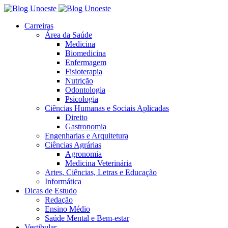
Carreiras
Área da Saúde
Medicina
Biomedicina
Enfermagem
Fisioterapia
Nutrição
Odontologia
Psicologia
Ciências Humanas e Sociais Aplicadas
Direito
Gastronomia
Engenharias e Arquitetura
Ciências Agrárias
Agronomia
Medicina Veterinária
Artes, Ciências, Letras e Educação
Informática
Dicas de Estudo
Redação
Ensino Médio
Saúde Mental e Bem-estar
Vestibular