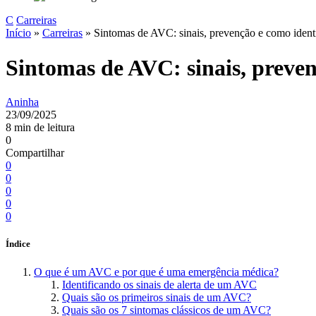
C
Carreiras
Início
»
Carreiras
»
Sintomas de AVC: sinais, prevenção e como identi
Sintomas de AVC: sinais, preven
Aninha
23/09/2025
8 min de leitura
0
Compartilhar
0
0
0
0
0
Índice
O que é um AVC e por que é uma emergência médica?
Identificando os sinais de alerta de um AVC
Quais são os primeiros sinais de um AVC?
Quais são os 7 sintomas clássicos de um AVC?