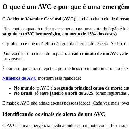
O que é um AVC e por que é uma emergên
O
Acidente Vascular Cerebral (AVC)
, também chamado de
derra
Ele acontece quando o fluxo de sangue para uma parte do órgão é in
sanguíneo (AVC hemorrágico, em torno de 15% dos casos)
.
O problema é que o cérebro não guarda energia de reserva. Assim, qu
Para você ter uma ideia do impacto:
a cada minuto de um AVC, até
irreversível.
É por isso que a frase repetida por médicos do mundo inteiro não é e
Números do AVC
mostram essa realidade:
No mundo
: o AVC é a
segunda principal causa de morte ent
No Brasil
: só entre
janeiro e abril de 2025
, foram registradas
E mais: o AVC não atinge apenas pessoas idosas. Cada vez mais jovens
Identificando os sinais de alerta de um AVC
O AVC é uma emergência médica onde cada minuto conta. Por isso, sa