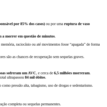
ponsável por 85% dos casos)
ou por uma
ruptura de vaso
m a morrer em questão de minutos
.
a memória, raciocínio ou até movimentos fosse “apagada” de forma
ores são as chances de recuperação sem sequelas graves.
ssoas sofreram um AVC
, e cerca de
6,5 milhões morreram
.
total ultrapassou
84 mil óbitos
.
o como pressão alta, tabagismo, uso de drogas e sedentarismo.
eração completa ou sequelas permanentes.