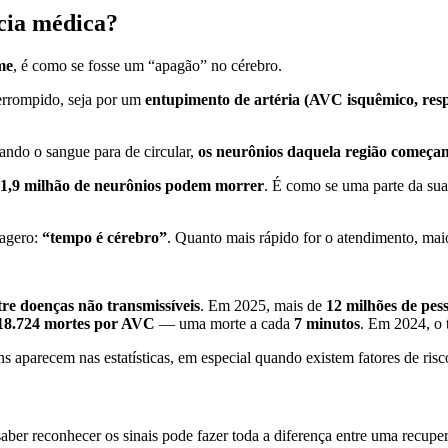
cia médica?
me
, é como se fosse um “apagão” no cérebro.
terrompido, seja por um
entupimento de artéria (AVC isquêmico, res
ando o sangue para de circular,
os neurônios daquela região começa
 1,9 milhão de neurônios podem morrer
. É como se uma parte da su
xagero:
“tempo é cérebro”
. Quanto mais rápido for o atendimento, mai
re doenças não transmissíveis
. Em 2025, mais de
12 milhões de pe
18.724 mortes por AVC
— uma morte a cada
7 minutos
. Em 2024, o 
 aparecem nas estatísticas, em especial quando existem fatores de risc
ber reconhecer os sinais pode fazer toda a diferença entre uma recup