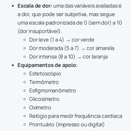
Escala de dor:
uma das variáveis avaliadas é
a dor, que pode ser subjetiva, mas segue
uma escala padronizada de 0 (sem dor) a 10
(dor insuportável).
Dor leve (1 a 4) → cor verde
Dor moderada (5 a 7) → cor amarela
Dor intensa (8 a 10) → cor laranja
Equipamentos de apoio
:
Estetoscópio
Termômetro
Esfigmomanômetro
Glicosímetro
Oxímetro
Relógio para medir frequência cardíaca
Prontuário (impresso ou digital)