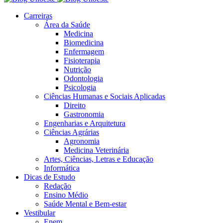
Carreiras
Área da Saúde
Medicina
Biomedicina
Enfermagem
Fisioterapia
Nutrição
Odontologia
Psicologia
Ciências Humanas e Sociais Aplicadas
Direito
Gastronomia
Engenharias e Arquitetura
Ciências Agrárias
Agronomia
Medicina Veterinária
Artes, Ciências, Letras e Educação
Informática
Dicas de Estudo
Redação
Ensino Médio
Saúde Mental e Bem-estar
Vestibular
Enem