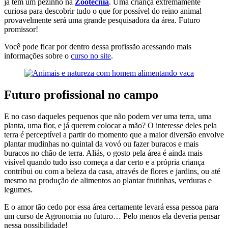
já tem um pezinho na
Zootecnia
. Uma criança extremamente
curiosa para descobrir tudo o que for possível do reino animal
provavelmente será uma grande pesquisadora da área. Futuro
promissor!
Você pode ficar por dentro dessa profissão acessando mais
informações sobre o
curso no site
.
Futuro profissional no campo
E no caso daqueles pequenos que não podem ver uma terra, uma
planta, uma flor, e já querem colocar a mão? O interesse deles pela
terra é perceptível a partir do momento que a maior diversão envolve
plantar mudinhas no quintal da vovó ou fazer buracos e mais
buracos no chão de terra. Aliás, o gosto pela área é ainda mais
visível quando tudo isso começa a dar certo e a própria criança
contribui ou com a beleza da casa, através de flores e jardins, ou até
mesmo na produção de alimentos ao plantar frutinhas, verduras e
legumes.
E o amor tão cedo por essa área certamente levará essa pessoa para
um curso de Agronomia no futuro… Pelo menos ela deveria pensar
nessa possibilidade!