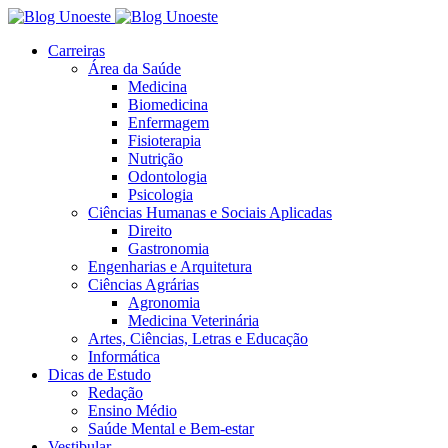
Carreiras
Área da Saúde
Medicina
Biomedicina
Enfermagem
Fisioterapia
Nutrição
Odontologia
Psicologia
Ciências Humanas e Sociais Aplicadas
Direito
Gastronomia
Engenharias e Arquitetura
Ciências Agrárias
Agronomia
Medicina Veterinária
Artes, Ciências, Letras e Educação
Informática
Dicas de Estudo
Redação
Ensino Médio
Saúde Mental e Bem-estar
Vestibular