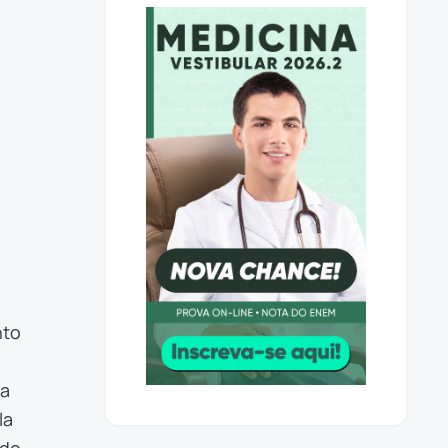
nto
 a
la