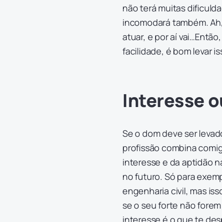
não terá muitas dificuld
incomodará também. Ah,
atuar, e por aí vai…Entã
facilidade, é bom levar 
Interesse o
Se o dom deve ser levad
profissão combina comi
interesse e da aptidão n
no futuro. Só para exemp
engenharia civil, mas iss
se o seu forte não forem 
interesse é o que te de