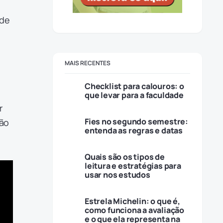
ode
MAIS RECENTES
Checklist para calouros: o
que levar para a faculdade
r
Fies no segundo semestre:
ção
entenda as regras e datas
Quais são os tipos de
leitura e estratégias para
usar nos estudos
Estrela Michelin: o que é,
como funciona a avaliação
e o que ela representa na