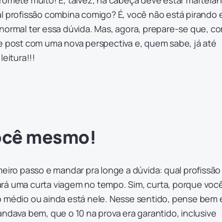
romete muito! E, talvez, na cabeça deve estar martela
al profissão combina comigo? É, você não está pirando 
normal ter essa dúvida. Mas, agora, prepare-se que, c
se post com uma nova perspectiva e, quem sabe, já até
leitura!!!
ocê mesmo!
meiro passo e mandar pra longe a dúvida: qual profissão
rá uma curta viagem no tempo. Sim, curta, porque voc
o médio ou ainda está nele. Nesse sentido, pense bem
andava bem, que o 10 na prova era garantido, inclusive