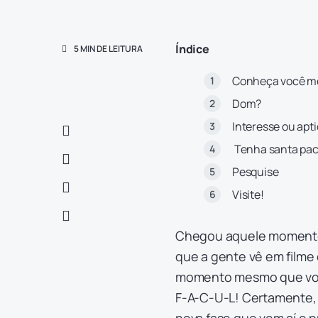
Índice
5 MIN DE LEITURA
Conheça você 
Dom?
Interesse ou apt
Tenha santa pac
Pesquise
Visite!
Chegou aquele momento
que a gente vê em filme 
momento mesmo que voc
F-A-C-U-L! Certamente, 