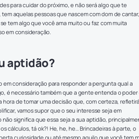
ades para cuidar do próximo, e não será algo que te
 tem aquelas pessoas que nascem com dom de cantar
o, se tem algo que você ama muito ou faz com muita
isso em consideração.
u aptidão?
o em consideração para responder a pergunta qual a
go, é necessário também que a gente entenda o poder
a hora de tomar uma decisão que, com certeza, refletir
lificar, vamos supor que o seu interesse seja em
o não significa que essa seja a sua aptidão, principalm
os cálculos, tá ok?! He, he, he… Brincadeiras à parte, o
sperta curiosidade ou até mesmo aquilo que você tem m