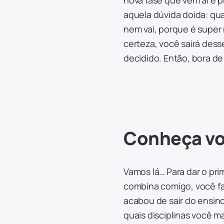
nova fase que vem aí e p
aquela dúvida doida: qu
nem vai, porque é super 
certeza, você sairá des
decidido. Então, bora de 
Conheça v
Vamos lá… Para dar o pri
combina comigo, você fa
acabou de sair do ensin
quais disciplinas você m