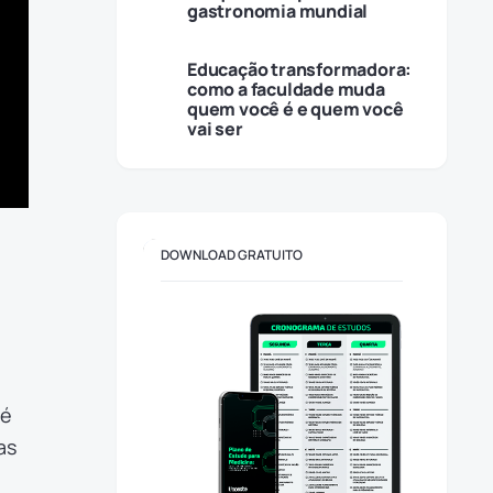
gastronomia mundial
Educação transformadora:
como a faculdade muda
quem você é e quem você
vai ser
DOWNLOAD GRATUITO
 é
as