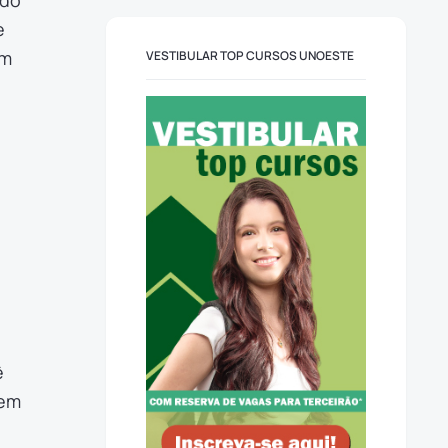
ndo
e
om
VESTIBULAR TOP CURSOS UNOESTE
ê
 em