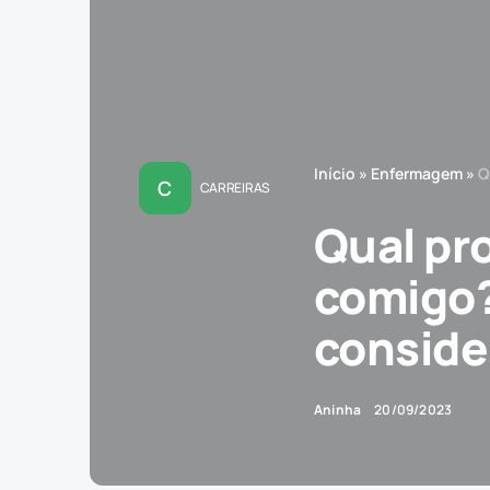
Início
»
Enfermagem
»
Q
C
CARREIRAS
Qual pr
comigo?
conside
Aninha
20/09/2023