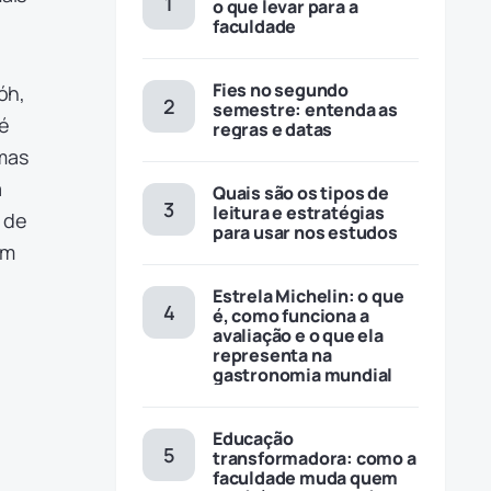
o que levar para a
faculdade
Fies no segundo
óh,
semestre: entenda as
é
regras e datas
mas
a
Quais são os tipos de
leitura e estratégias
 de
para usar nos estudos
em
Estrela Michelin: o que
é, como funciona a
avaliação e o que ela
representa na
gastronomia mundial
Educação
transformadora: como a
faculdade muda quem