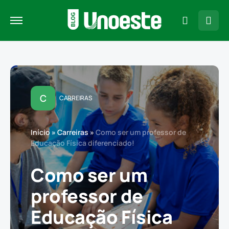
C
CARREIRAS
Início
»
Carreiras
»
Como ser um professor de
Educação Física diferenciado!
Como ser um
professor de
Educação Física