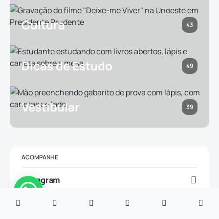
Cultura
43
Dicas de Estudo
49
Vestibular
39
ACOMPANHE
Instagram
YouTube