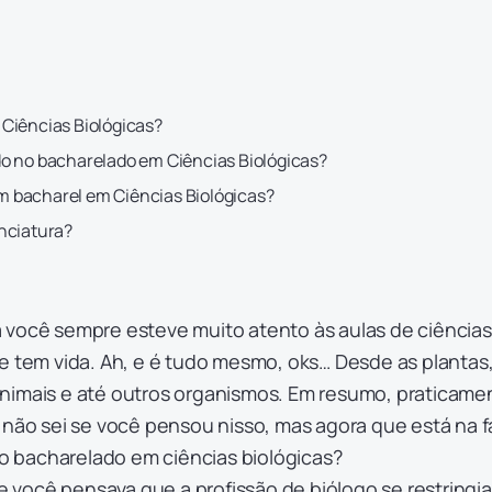
Ciências Biológicas?
o no bacharelado em Ciências Biológicas?
 bacharel em Ciências Biológicas?
nciatura?
 você sempre esteve muito atento às aulas de ciências
e tem vida. Ah, e é tudo mesmo, oks… Desde as plantas
nimais e até outros organismos. Em resumo, praticame
 não sei se você pensou nisso, mas agora que está na 
u o bacharelado em ciências biológicas?
você pensava que a profissão de biólogo se restringia