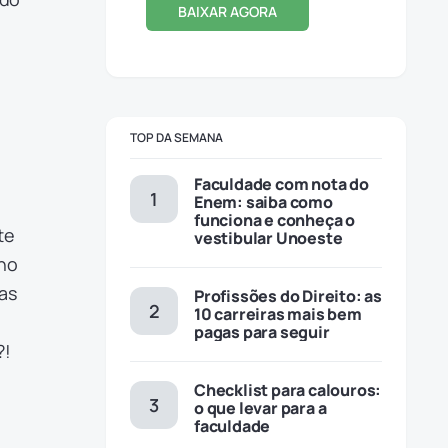
BAIXAR AGORA
TOP DA SEMANA
Faculdade com nota do
Enem: saiba como
funciona e conheça o
te
vestibular Unoeste
lho
cas
Profissões do Direito: as
10 carreiras mais bem
pagas para seguir
?!
Checklist para calouros:
o que levar para a
faculdade