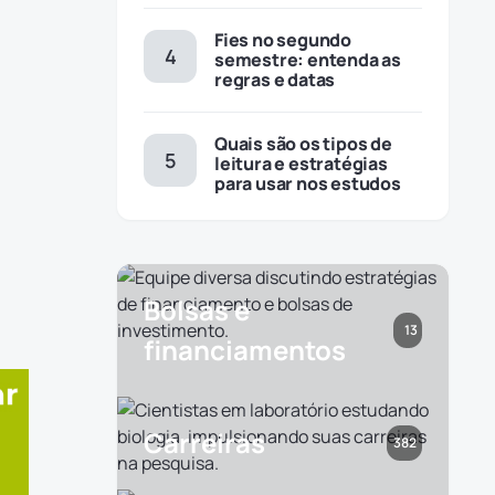
Fies no segundo
semestre: entenda as
regras e datas
Quais são os tipos de
leitura e estratégias
para usar nos estudos
Bolsas e
13
financiamentos
Carreiras
382