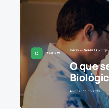
Início
»
Carreiras
»
O qu
C
CARREIRAS
O que s
Biológi
Aninha
15/05/2023