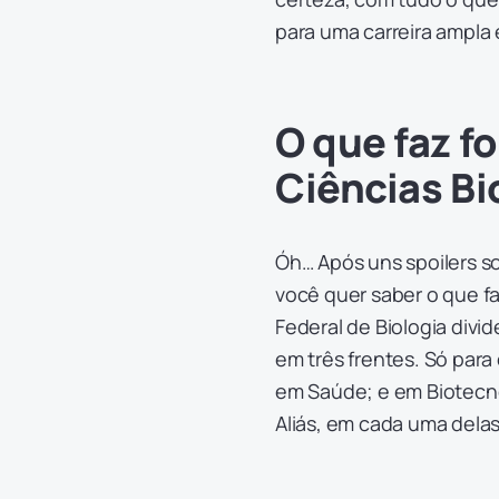
para uma carreira ampla 
O que faz 
Ciências Bi
Óh… Após uns spoilers s
você quer saber o que fa
Federal de Biologia divi
em três frentes. Só para
em Saúde; e em Biotecnol
Aliás, em cada uma delas