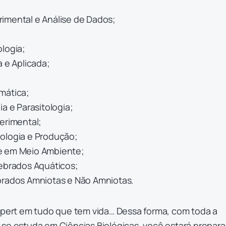
imental e Análise de Dados;
ologia;
a e Aplicada;
;
mática;
ia e Parasitologia;
perimental;
ologia e Produção;
e em Meio Ambiente;
tebrados Aquáticos;
brados Amniotas e Não Amniotas.
expert em tudo que tem vida… Dessa forma, com toda a
 se estuda em Ciências Biológicas, você estará prepar