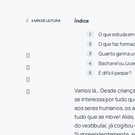
Índice
4 MIN DE LEITURA
O que estuda em 
O que faz formad
Quanto ganha um
Bacharel ou Lice
É difícil passar?
Vamos lá… Desde criança
se interessa por tudo qu
aos seres humanos, os a
tudo que se move! Aliás,
do vestibular, já cogito
Surpreendentemente, se 