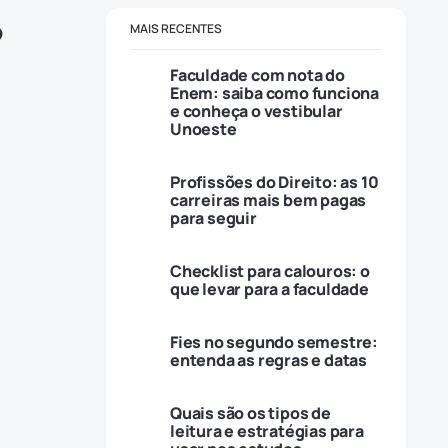
?
MAIS RECENTES
Faculdade com nota do
Enem: saiba como funciona
e conheça o vestibular
Unoeste
Profissões do Direito: as 10
a
carreiras mais bem pagas
para seguir
Checklist para calouros: o
que levar para a faculdade
Fies no segundo semestre:
entenda as regras e datas
Quais são os tipos de
leitura e estratégias para