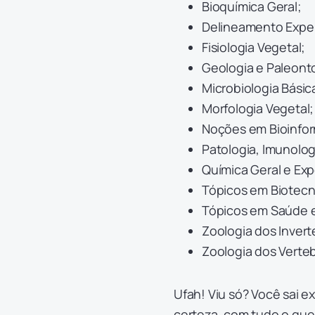
Bioquímica Geral;
Delineamento Exper
Fisiologia Vegetal;
Geologia e Paleont
Microbiologia Básic
Morfologia Vegetal
Noções em Bioinfor
Patologia, Imunolog
Química Geral e Ex
Tópicos em Biotecn
Tópicos em Saúde 
Zoologia dos Inver
Zoologia dos Verte
Ufah! Viu só? Você sai 
certeza, com tudo o que