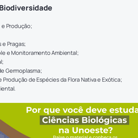
Biodiversidade
o e Produção;
s e Pragas;
ole e Monitoramento Ambiental;
l;
de Germoplasma;
e Produção de Espécies da Flora Nativa e Exótica;
iental.