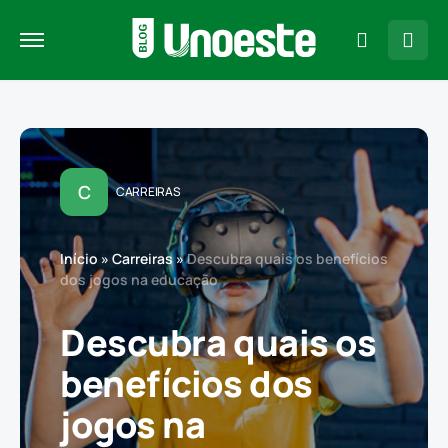
C
CARREIRAS
Início
»
Carreiras
»
Descubra quais os benefícios
dos jogos na educação
Descubra quais os
benefícios dos
jogos na