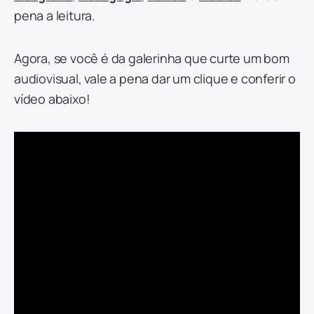
pena a leitura.
Agora, se você é da galerinha que curte um bom
audiovisual, vale a pena dar um clique e conferir o
vídeo abaixo!