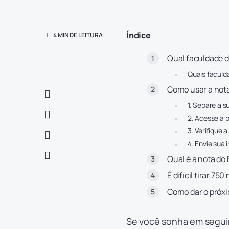
Índice
4 MIN DE LEITURA
Qual faculdade d
Quais faculd
Como usar a not
1. Separe a 
2. Acesse a 
3. Verifique 
4. Envie sua 
Qual é a nota d
É difícil tirar 75
Como dar o próxi
Se você sonha em seguir