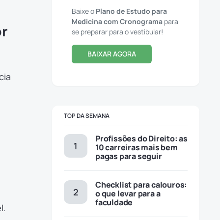
Baixe o
Plano de Estudo para
Medicina com Cronograma
para
or
se preparar para o vestibular!
BAIXAR AGORA
cia
TOP DA SEMANA
Profissões do Direito: as
10 carreiras mais bem
pagas para seguir
Checklist para calouros:
o que levar para a
faculdade
el.