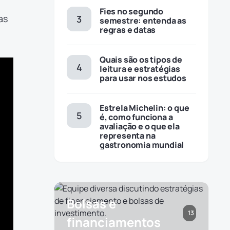
Fies no segundo
as
semestre: entenda as
regras e datas
Quais são os tipos de
leitura e estratégias
para usar nos estudos
Estrela Michelin: o que
é, como funciona a
avaliação e o que ela
representa na
gastronomia mundial
Bolsas e
13
financiamentos