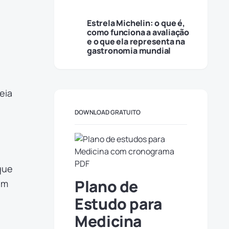
Estrela Michelin: o que é,
como funciona a avaliação
e o que ela representa na
gastronomia mundial
eia
DOWNLOAD GRATUITO
que
Plano de
um
a
Estudo para
Medicina